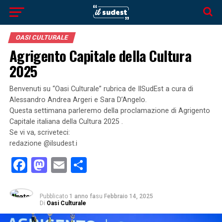
OASI CULTURALE
Agrigento Capitale della Cultura
2025
Benvenuti su “Oasi Culturale” rubrica de IlSudEst a cura di
Alessandro Andrea Argeri e Sara D’Angelo.
Questa settimana parleremo della proclamazione di Agrigento
Capitale italiana della Cultura 2025 .
Se vi va, scriveteci:
redazione @ilsudest.i
Facebook
Mastodon
Email
Condividi
Pubblicato
1 anno fa
su
Febbraio 14, 2025
Di
Oasi Culturale