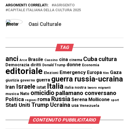
ARGOMENTI CORRELATI:
AGRIGENTO
CAPITALE ITALIANA DELLA CULTURA 2025
Oasi Culturale
TAG
anci
Cuba
cultura
Brasile
cina
cinema
Cassino
Arce
donne
Democrazia
diritti
Donald Trump
Economia
editoriale
Emergency
Gaza
Europa
Elezioni
film
guerra russia-ucraina
guerra
governo
giustizia
Italia
Israele
Iran
istat
italia nostra
lavoro
migranti
omicidio
pallamano conversano
Nato
musica
Russia
Politica
roma
Serena Mollicone
regioni
sport
Trump
Stati Uniti
Ucraina
usa
Venezuela
CONTENUTO PUBBLICITARIO