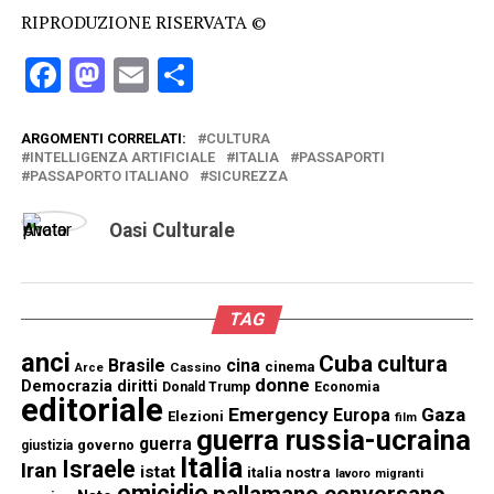
RIPRODUZIONE RISERVATA ©
Facebook
Mastodon
Email
Condividi
ARGOMENTI CORRELATI:
CULTURA
INTELLIGENZA ARTIFICIALE
ITALIA
PASSAPORTI
PASSAPORTO ITALIANO
SICUREZZA
Oasi Culturale
TAG
anci
Cuba
cultura
Brasile
cina
cinema
Cassino
Arce
donne
Democrazia
diritti
Donald Trump
Economia
editoriale
Emergency
Gaza
Europa
Elezioni
film
guerra russia-ucraina
guerra
governo
giustizia
Italia
Israele
Iran
istat
italia nostra
lavoro
migranti
omicidio
pallamano conversano