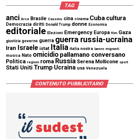
TAG
anci
Cuba
cultura
Brasile
cina
cinema
Cassino
Arce
donne
Democrazia
diritti
Donald Trump
Economia
editoriale
Emergency
Gaza
Europa
Elezioni
film
guerra russia-ucraina
guerra
governo
giustizia
Italia
Israele
Iran
istat
italia nostra
lavoro
migranti
omicidio
pallamano conversano
Nato
musica
Russia
Politica
roma
Serena Mollicone
regioni
sport
Trump
Stati Uniti
Ucraina
usa
Venezuela
CONTENUTO PUBBLICITARIO