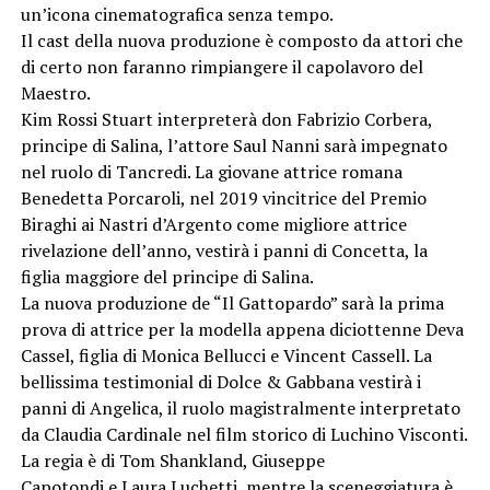
un’icona cinematografica senza tempo.
Il cast della nuova produzione è composto da attori che
di certo non faranno rimpiangere il capolavoro del
Maestro.
Kim Rossi Stuart interpreterà don Fabrizio Corbera,
principe di Salina, l’attore Saul Nanni sarà impegnato
nel ruolo di Tancredi. La giovane attrice romana
Benedetta Porcaroli, nel 2019 vincitrice del Premio
Biraghi ai Nastri d’Argento come migliore attrice
rivelazione dell’anno, vestirà i panni di Concetta, la
figlia maggiore del principe di Salina.
La nuova produzione de “Il Gattopardo” sarà la prima
prova di attrice per la modella appena diciottenne Deva
Cassel, figlia di Monica Bellucci e Vincent Cassell. La
bellissima testimonial di Dolce & Gabbana vestirà i
panni di Angelica, il ruolo magistralmente interpretato
da Claudia Cardinale nel film storico di Luchino Visconti.
La regia è di Tom Shankland, Giuseppe
Capotondi e Laura Luchetti, mentre la sceneggiatura è