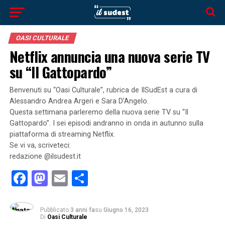
OASI CULTURALE
Netflix annuncia una nuova serie TV
su “Il Gattopardo”
Benvenuti su “Oasi Culturale”, rubrica de IlSudEst a cura di
Alessandro Andrea Argeri e Sara D’Angelo.
Questa settimana parleremo della nuova serie TV su “Il
Gattopardo”. I sei episodi andranno in onda in autunno sulla
piattaforma di streaming Netflix.
Se vi va, scriveteci:
redazione @ilsudest.it
Facebook
Mastodon
Email
Condividi
Pubblicato
3 anni fa
su
Giugno 16, 2023
Di
Oasi Culturale