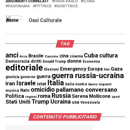
ARGOMENTI CORRELATI:
FRIDA KAHLO
ICONA
PASIONARIA
PITTRICE
SCRITTRICE
Oasi Culturale
TAG
anci
Cuba
cultura
Brasile
cina
cinema
Cassino
Arce
donne
Democrazia
diritti
Donald Trump
Economia
editoriale
Emergency
Gaza
Europa
Elezioni
film
guerra russia-ucraina
guerra
governo
giustizia
Italia
Israele
Iran
istat
italia nostra
lavoro
migranti
omicidio
pallamano conversano
Nato
musica
Russia
Politica
roma
Serena Mollicone
regioni
sport
Trump
Stati Uniti
Ucraina
usa
Venezuela
CONTENUTO PUBBLICITARIO