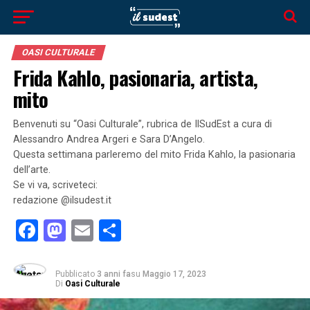
OASI CULTURALE
Frida Kahlo, pasionaria, artista,
mito
Benvenuti su “Oasi Culturale”, rubrica de IlSudEst a cura di
Alessandro Andrea Argeri e Sara D’Angelo.
Questa settimana parleremo del mito Frida Kahlo, la pasionaria
dell’arte.
Se vi va, scriveteci:
redazione @ilsudest.it
Facebook
Mastodon
Email
Condividi
Pubblicato
3 anni fa
su
Maggio 17, 2023
Di
Oasi Culturale