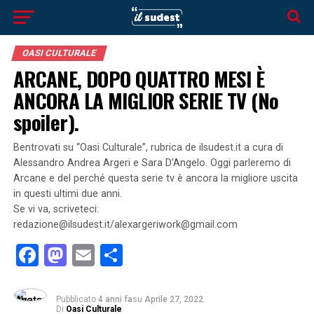
OASI CULTURALE
ARCANE, DOPO QUATTRO MESI È
ANCORA LA MIGLIOR SERIE TV (No
spoiler).
Bentrovati su “Oasi Culturale”, rubrica de ilsudest.it a cura di
Alessandro Andrea Argeri e Sara D’Angelo. Oggi parleremo di
Arcane e del perché questa serie tv è ancora la migliore uscita
in questi ultimi due anni.
Se vi va, scriveteci:
redazione@ilsudest.it/alexargeriwork@gmail.com
Facebook
Mastodon
Email
Condividi
Pubblicato
4 anni fa
su
Aprile 27, 2022
Di
Oasi Culturale