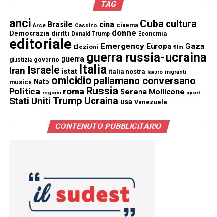
TAG
anci
Cuba
cultura
Brasile
cina
cinema
Cassino
Arce
donne
Democrazia
diritti
Donald Trump
Economia
editoriale
Emergency
Gaza
Europa
Elezioni
film
guerra russia-ucraina
guerra
governo
giustizia
Italia
Israele
Iran
istat
italia nostra
lavoro
migranti
omicidio
pallamano conversano
Nato
musica
Russia
Politica
roma
Serena Mollicone
regioni
sport
Trump
Stati Uniti
Ucraina
usa
Venezuela
CONTENUTO PUBBLICITARIO