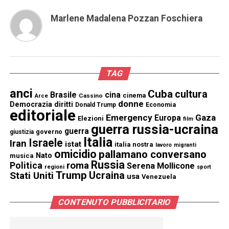
Marlene Madalena Pozzan Foschiera
TAG
anci
Cuba
cultura
Brasile
cina
cinema
Cassino
Arce
donne
Democrazia
diritti
Donald Trump
Economia
editoriale
Emergency
Gaza
Europa
Elezioni
film
guerra russia-ucraina
guerra
governo
giustizia
Italia
Israele
Iran
istat
italia nostra
lavoro
migranti
omicidio
pallamano conversano
Nato
musica
Russia
Politica
roma
Serena Mollicone
regioni
sport
Trump
Stati Uniti
Ucraina
usa
Venezuela
CONTENUTO PUBBLICITARIO