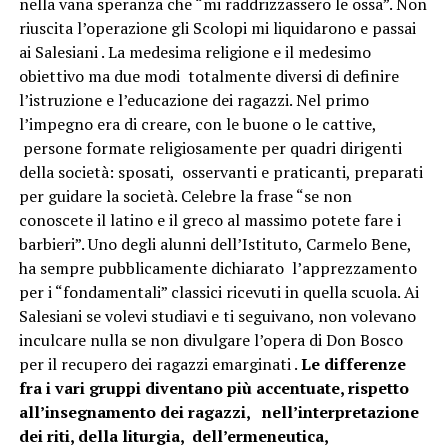
nella vana speranza che “mi raddrizzassero le ossa”. Non
riuscita l’operazione gli Scolopi mi liquidarono e passai
ai Salesiani . La medesima religione e il medesimo
obiettivo ma due modi totalmente diversi di definire
l’istruzione e l’educazione dei ragazzi. Nel primo
l’impegno era di creare, con le buone o le cattive,
persone formate religiosamente per quadri dirigenti
della società: sposati, osservanti e praticanti, preparati
per guidare la società. Celebre la frase “se non
conoscete il latino e il greco al massimo potete fare i
barbieri”. Uno degli alunni dell’Istituto, Carmelo Bene,
ha sempre pubblicamente dichiarato l’apprezzamento
per i “fondamentali” classici ricevuti in quella scuola. Ai
Salesiani se volevi studiavi e ti seguivano, non volevano
inculcare nulla se non divulgare l’opera di Don Bosco
per il recupero dei ragazzi emarginati .
Le differenze
fra i vari gruppi diventano più accentuate, rispetto
all’insegnamento dei ragazzi, nell’interpretazione
dei riti, della liturgia, dell’ermeneutica,