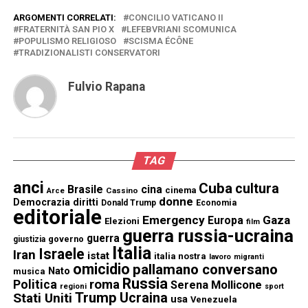
ARGOMENTI CORRELATI:
CONCILIO VATICANO II
FRATERNITÀ SAN PIO X
LEFEBVRIANI SCOMUNICA
POPULISMO RELIGIOSO
SCISMA ÉCÔNE
TRADIZIONALISTI CONSERVATORI
Fulvio Rapana
TAG
anci
Cuba
cultura
Brasile
cina
cinema
Cassino
Arce
donne
Democrazia
diritti
Donald Trump
Economia
editoriale
Emergency
Gaza
Europa
Elezioni
film
guerra russia-ucraina
guerra
governo
giustizia
Italia
Israele
Iran
istat
italia nostra
lavoro
migranti
omicidio
pallamano conversano
Nato
musica
Russia
Politica
roma
Serena Mollicone
regioni
sport
Trump
Stati Uniti
Ucraina
usa
Venezuela