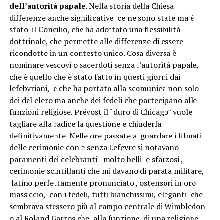
dell’autorità papale
. Nella storia della Chiesa
differenze anche significative ce ne sono state ma è
stato il Concilio, che ha adottato una flessibilità
dottrinale, che permette alle differenze di essere
ricondotte in un contesto unico. Cosa diversa è
nominare vescovi o sacerdoti senza l’autorità papale,
che è quello che è stato fatto in questi giorni dai
lefebvriani, e che ha portato alla scomunica non solo
dei del clero ma anche dei fedeli che partecipano alle
funzioni religiose. Prévost il “duro di Chicago” vuole
tagliare alla radice la questione e chiuderla
definitivamente. Nelle ore passate a guardare i filmati
delle cerimonie con e senza Lefevre si notavano
paramenti dei celebranti molto belli e sfarzosi ,
cerimonie scintillanti che mi davano di parata militare,
latino perfettamente pronunciato , ostensori in oro
massiccio, con i fedeli, tutti bianchissimi, eleganti che
sembrava stessero più al campo centrale di Wimbledon
o al Roland Garros che alla funzione di una religione