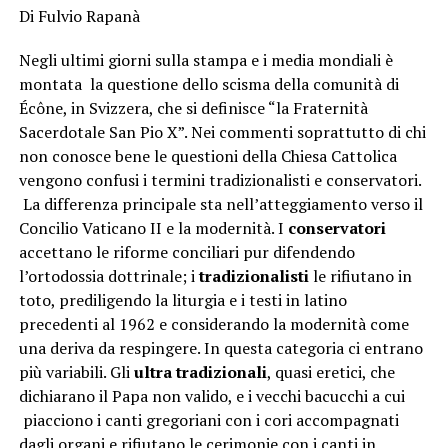
Di Fulvio Rapanà
Negli ultimi giorni sulla stampa e i media mondiali è
montata la questione dello scisma della comunità di
Écône, in Svizzera, che si definisce “la Fraternità
Sacerdotale San Pio X”. Nei commenti soprattutto di chi
non conosce bene le questioni della Chiesa Cattolica
vengono confusi i termini tradizionalisti e conservatori.
La differenza principale sta nell’atteggiamento verso il
Concilio Vaticano II e la modernità. I
conservatori
accettano le riforme conciliari pur difendendo
l’ortodossia dottrinale; i
tradizionalisti
le rifiutano in
toto, prediligendo la liturgia e i testi in latino
precedenti al 1962 e considerando la modernità come
una deriva da respingere. In questa categoria ci entrano
più variabili. Gli
ultra tradizionali
, quasi eretici, che
dichiarano il Papa non valido, e i vecchi bacucchi a cui
piacciono i canti gregoriani con i cori accompagnati
dagli organi e rifiutano le cerimonie con i canti in