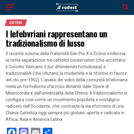
ESTERI
I lefebvriani rappresentano un
tradizionalismo di lusso
Il recente scisma della Fraternità San Pio X a Écône evidenzia
la netta separazione tra cattolici conservatori (che accettano
il Concilio Vaticano II pur difendendo l’ortodossia) e
tradizionalisti (che rifiutano la modernità e le riforme in favore
del rito pre-1962). L’analisi dei video della comunità lefebvriana
rivela un formalismo sfarzoso distante dalle Opere di
Misericordia e dall’universalità della Chiesa. Il tradizionalismo si
configura così come un movimento populista e nostalgico
radicato nell’Occidente, che contrasta la via riformista di una
Chiesa Cattolica oggi sempre più globale, aperta e radicata in
Africa, Asia e America Latina
Facebook
Mastodon
Email
Condividi