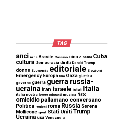
TAG
anci
Cuba
Brasile
cina
cinema
Cassino
Arce
cultura
Democrazia
diritti
Donald Trump
editoriale
donne
Elezioni
Economia
Emergency
Gaza
Europa
giustizia
film
guerra russia-
guerra
governo
ucraina
Italia
Israele
Iran
istat
Nato
italia nostra
musica
lavoro
migranti
omicidio
pallamano conversano
Russia
Politica
roma
Serena
regioni
Trump
Stati Uniti
Mollicone
sport
Ucraina
usa
Venezuela