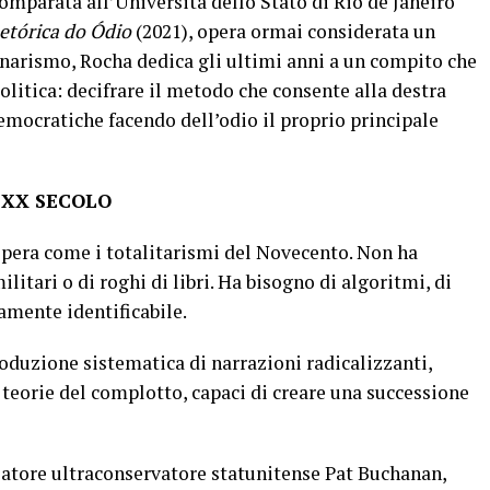
omparata all’Università dello Stato di Rio de Janeiro
Retórica do Ódio
(2021), opera ormai considerata un
narismo, Rocha dedica gli ultimi anni a un compito che
litica: decifrare il metodo che consente alla destra
democratiche facendo dell’odio il proprio principale
 XX SECOLO
opera come i totalitarismi del Novecento. Non ha
litari o di roghi di libri. Ha bisogno di algoritmi, di
amente identificabile.
roduzione sistematica di narrazioni radicalizzanti,
teorie del complotto, capaci di creare una successione
satore ultraconservatore statunitense Pat Buchanan,