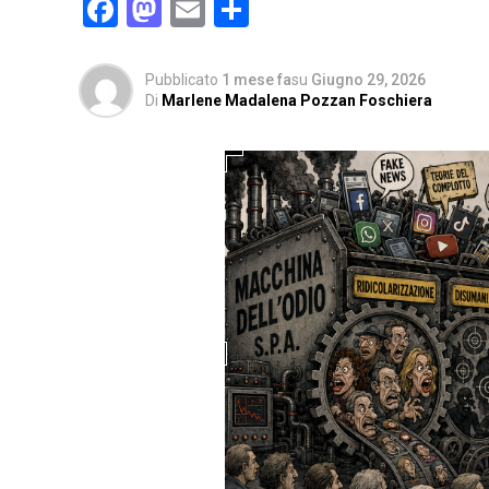
Facebook
Mastodon
Email
Condividi
Pubblicato
1 mese fa
su
Giugno 29, 2026
Di
Marlene Madalena Pozzan Foschiera