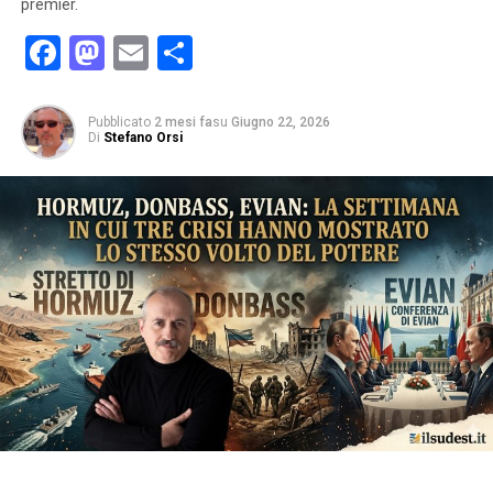
premier.
Facebook
Mastodon
Email
Condividi
Pubblicato
2 mesi fa
su
Giugno 22, 2026
Di
Stefano Orsi