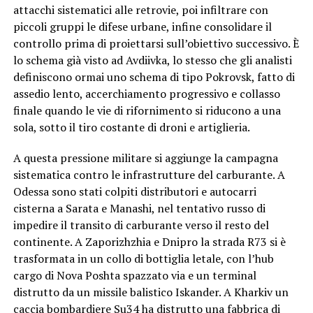
attacchi sistematici alle retrovie, poi infiltrare con
piccoli gruppi le difese urbane, infine consolidare il
controllo prima di proiettarsi sull’obiettivo successivo. È
lo schema già visto ad Avdiivka, lo stesso che gli analisti
definiscono ormai uno schema di tipo Pokrovsk, fatto di
assedio lento, accerchiamento progressivo e collasso
finale quando le vie di rifornimento si riducono a una
sola, sotto il tiro costante di droni e artiglieria.
A questa pressione militare si aggiunge la campagna
sistematica contro le infrastrutture del carburante. A
Odessa sono stati colpiti distributori e autocarri
cisterna a Sarata e Manashi, nel tentativo russo di
impedire il transito di carburante verso il resto del
continente. A Zaporizhzhia e Dnipro la strada R73 si è
trasformata in un collo di bottiglia letale, con l’hub
cargo di Nova Poshta spazzato via e un terminal
distrutto da un missile balistico Iskander. A Kharkiv un
caccia bombardiere Su34 ha distrutto una fabbrica di