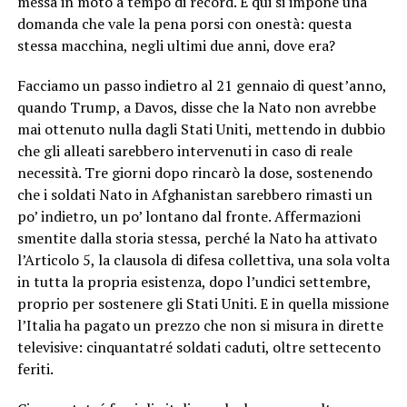
messa in moto a tempo di record. E qui si impone una
domanda che vale la pena porsi con onestà: questa
stessa macchina, negli ultimi due anni, dove era?
Facciamo un passo indietro al 21 gennaio di quest’anno,
quando Trump, a Davos, disse che la Nato non avrebbe
mai ottenuto nulla dagli Stati Uniti, mettendo in dubbio
che gli alleati sarebbero intervenuti in caso di reale
necessità. Tre giorni dopo rincarò la dose, sostenendo
che i soldati Nato in Afghanistan sarebbero rimasti un
po’ indietro, un po’ lontano dal fronte. Affermazioni
smentite dalla storia stessa, perché la Nato ha attivato
l’Articolo 5, la clausola di difesa collettiva, una sola volta
in tutta la propria esistenza, dopo l’undici settembre,
proprio per sostenere gli Stati Uniti. E in quella missione
l’Italia ha pagato un prezzo che non si misura in dirette
televisive: cinquantatré soldati caduti, oltre settecento
feriti.