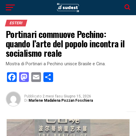
ESTERI
Portinari commuove Pechino:
quando l’arte del popolo incontra il
socialismo reale
Mostra di Portinari a Pechino unisce Brasile e Cina.
Facebook
Mastodon
Email
Condividi
Pubblicato
2 mesi fa
su
Giugno 15, 2026
Di
Marlene Madalena Pozzan Foschiera