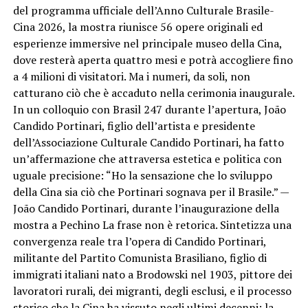
del programma ufficiale dell’Anno Culturale Brasile-
Cina 2026, la mostra riunisce 56 opere originali ed
esperienze immersive nel principale museo della Cina,
dove resterà aperta quattro mesi e potrà accogliere fino
a 4 milioni di visitatori. Ma i numeri, da soli, non
catturano ciò che è accaduto nella cerimonia inaugurale.
In un colloquio con Brasil 247 durante l’apertura, João
Candido Portinari, figlio dell’artista e presidente
dell’Associazione Culturale Candido Portinari, ha fatto
un’affermazione che attraversa estetica e politica con
uguale precisione: “Ho la sensazione che lo sviluppo
della Cina sia ciò che Portinari sognava per il Brasile.” —
João Candido Portinari, durante l’inaugurazione della
mostra a Pechino La frase non è retorica. Sintetizza una
convergenza reale tra l’opera di Candido Portinari,
militante del Partito Comunista Brasiliano, figlio di
immigrati italiani nato a Brodowski nel 1903, pittore dei
lavoratori rurali, dei migranti, degli esclusi, e il processo
storico che la Cina ha vissuto negli ultimi decenni: la