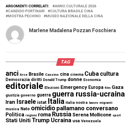
ARGOMENTI CORRELATI:
ANNO CULTURALE 2026
CANDIDO PORTINARI
CULTURA BRASILE CINA
MOSTRA PECHINO
MUSEO NAZIONALE DELLA CINA
Marlene Madalena Pozzan Foschiera
TAG
anci
Cuba
cultura
Brasile
cina
cinema
Cassino
Arce
donne
Democrazia
diritti
Donald Trump
Economia
editoriale
Emergency
Gaza
Europa
Elezioni
film
guerra russia-ucraina
guerra
governo
giustizia
Italia
Israele
Iran
istat
italia nostra
lavoro
migranti
omicidio
pallamano conversano
Nato
musica
Russia
Politica
roma
Serena Mollicone
regioni
sport
Trump
Stati Uniti
Ucraina
usa
Venezuela