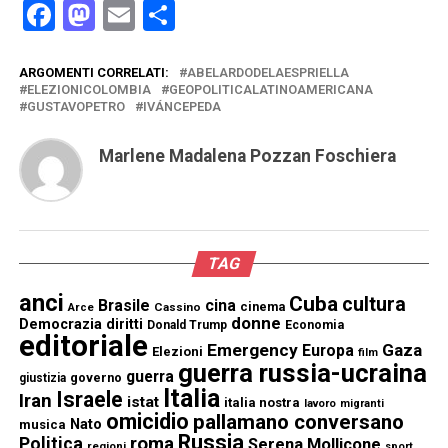
Facebook
Mastodon
Email
Condividi
ARGOMENTI CORRELATI:
ABELARDODELAESPRIELLA
ELEZIONICOLOMBIA
GEOPOLITICALATINOAMERICANA
GUSTAVOPETRO
IVÁNCEPEDA
Marlene Madalena Pozzan Foschiera
TAG
anci
Cuba
cultura
Brasile
cina
cinema
Cassino
Arce
donne
Democrazia
diritti
Donald Trump
Economia
editoriale
Emergency
Gaza
Europa
Elezioni
film
guerra russia-ucraina
guerra
governo
giustizia
Italia
Israele
Iran
istat
italia nostra
lavoro
migranti
omicidio
pallamano conversano
Nato
musica
Russia
Politica
roma
Serena Mollicone
regioni
sport