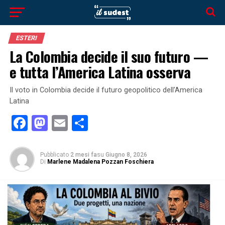
ESTERI
La Colombia decide il suo futuro —
e tutta l’America Latina osserva
Il voto in Colombia decide il futuro geopolitico dell’America
Latina
Facebook
Mastodon
Email
Condividi
Pubblicato
2 mesi fa
su
Giugno 8, 2026
Di
Marlene Madalena Pozzan Foschiera