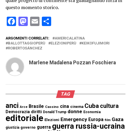
quale progetto di continente sta guadagnando forza in
questo momento storico.
Facebook
Mastodon
Email
Condividi
ARGOMENTI CORRELATI:
AMERICALATINA
BALLOTTAGGIOPERÙ
ELEZIONIPERÙ
KEIKOFUJIMORI
ROBERTOSÁNCHEZ
Marlene Madalena Pozzan Foschiera
TAG
anci
Cuba
cultura
Brasile
cina
cinema
Cassino
Arce
donne
Democrazia
diritti
Donald Trump
Economia
editoriale
Emergency
Gaza
Europa
Elezioni
film
guerra russia-ucraina
guerra
governo
giustizia