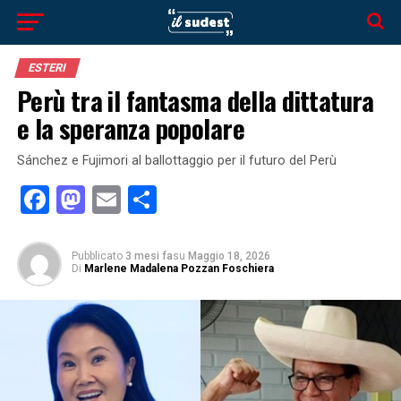
ESTERI
Perù tra il fantasma della dittatura
e la speranza popolare
Sánchez e Fujimori al ballottaggio per il futuro del Perù
Facebook
Mastodon
Email
Condividi
Pubblicato
3 mesi fa
su
Maggio 18, 2026
Di
Marlene Madalena Pozzan Foschiera