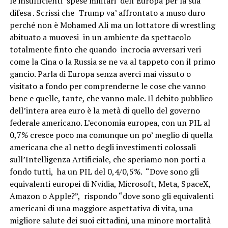
le insufficienti spese militari dell’Europa per la sua
difesa . Scrissi che Trump va’ affrontato a muso duro
perché non è Mohamed Ali ma un lottatore di wrestling
abituato a muovesi in un ambiente da spettacolo
totalmente finto che quando incrocia avversari veri
come la Cina o la Russia se ne va al tappeto con il primo
gancio. Parla di Europa senza averci mai vissuto o
visitato a fondo per comprenderne le cose che vanno
bene e quelle, tante, che vanno male. Il debito pubblico
dell’intera area euro è la metà di quello del governo
federale americano. L’economia europea, con un PIL al
0,7% cresce poco ma comunque un po’ meglio di quella
americana che al netto degli investimenti colossali
sull’Intelligenza Artificiale, che speriamo non porti a
fondo tutti, ha un PIL del 0,4/0,5%. “Dove sono gli
equivalenti europei di Nvidia, Microsoft, Meta, SpaceX,
Amazon o Apple?”, rispondo “dove sono gli equivalenti
americani di una maggiore aspettativa di vita, una
migliore salute dei suoi cittadini, una minore mortalità