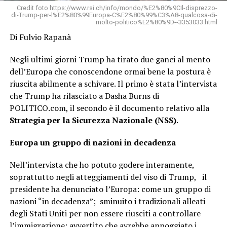
Credit foto https://www.rsi.ch/info/mondo/%E2%80%9CIl-disprezzo-
di-Trump-per-l%E2%80%99Europa-C%E2%80%99%C3%A8-qualcosa-di-
molto-politico%E2%80%9D--3353033.html
Di Fulvio Rapanà
Negli ultimi giorni Trump ha tirato due ganci al mento
dell’Europa che conoscendone ormai bene la postura è
riuscita abilmente a schivare. Il primo è stata l’intervista
che Trump ha rilasciato a Dasha Burns di
POLITICO.com, il secondo è il documento relativo alla
Strategia per la Sicurezza Nazionale (NSS)
.
Europa un gruppo di nazioni in decadenza
Nell’intervista che ho potuto godere interamente,
soprattutto negli atteggiamenti del viso di Trump, il
presidente ha denunciato l’Europa: come un gruppo di
nazioni “in decadenza”; sminuito i tradizionali alleati
degli Stati Uniti per non essere riusciti a controllare
l’immigrazione; avvertito che avrebbe appoggiato i