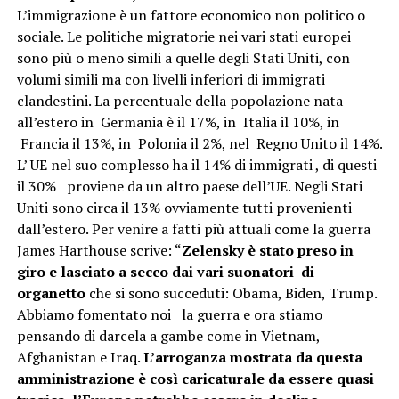
L’immigrazione è un fattore economico non politico o
sociale. Le politiche migratorie nei vari stati europei
sono più o meno simili a quelle degli Stati Uniti, con
volumi simili ma con livelli inferiori di immigrati
clandestini. La percentuale della popolazione nata
all’estero in Germania è il 17%, in Italia il 10%, in
Francia il 13%, in Polonia il 2%, nel Regno Unito il 14%.
L’ UE nel suo complesso ha il 14% di immigrati , di questi
il 30% proviene da un altro paese dell’UE. Negli Stati
Uniti sono circa il 13% ovviamente tutti provenienti
dall’estero. Per venire a fatti più attuali come la guerra
James Harthouse scrive: “
Zelensky è stato preso in
giro e lasciato a secco dai vari suonatori di
organetto
che si sono succeduti: Obama, Biden, Trump.
Abbiamo fomentato noi la guerra e ora stiamo
pensando di darcela a gambe come in Vietnam,
Afghanistan e Iraq.
L’arroganza mostrata da questa
amministrazione è così caricaturale da essere quasi