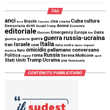
TAG
anci
Cuba
cultura
Brasile
cina
cinema
Cassino
Arce
donne
Democrazia
diritti
Donald Trump
Economia
editoriale
Emergency
Gaza
Europa
Elezioni
film
guerra russia-ucraina
guerra
governo
giustizia
Italia
Israele
Iran
istat
italia nostra
lavoro
migranti
omicidio
pallamano conversano
Nato
musica
Russia
Politica
roma
Serena Mollicone
regioni
sport
Trump
Stati Uniti
Ucraina
usa
Venezuela
CONTENUTO PUBBLICITARIO