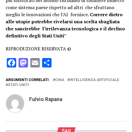
più sofisticati del mondo rischiamo di rimanere indietro
come sistema paese rispetto ad altri che sfruttano
meglio le innovazioni che l’AI fornisce.
Correre dietro
alle utopie potrebbe rivelarsi una scelta sbagliata
che sancirebbe l’irrilevanza tecnologica e il declino
definitivo degli Stati Uniti
”
RIPRODUZIONE RISERVATA ©
Facebook
Mastodon
Email
Condividi
ARGOMENTI CORRELATI:
CINA
INTELLIGENZA ARTIFICIALE
STATI UNITI
Fulvio Rapana
TAG