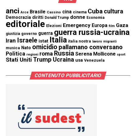
anci
Cuba
cultura
Brasile
cina
cinema
Cassino
Arce
donne
Democrazia
diritti
Donald Trump
Economia
editoriale
Emergency
Gaza
Europa
Elezioni
film
guerra russia-ucraina
guerra
governo
giustizia
Italia
Israele
Iran
istat
italia nostra
lavoro
migranti
omicidio
pallamano conversano
Nato
musica
Russia
Politica
roma
Serena Mollicone
regioni
sport
Trump
Stati Uniti
Ucraina
usa
Venezuela
CONTENUTO PUBBLICITARIO