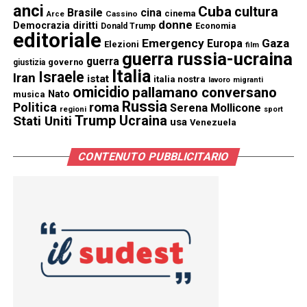
anci
Cuba
cultura
Brasile
cina
cinema
Cassino
Arce
donne
Democrazia
diritti
Donald Trump
Economia
editoriale
Emergency
Gaza
Europa
Elezioni
film
guerra russia-ucraina
guerra
governo
giustizia
Italia
Israele
Iran
istat
italia nostra
lavoro
migranti
omicidio
pallamano conversano
Nato
musica
Russia
Politica
roma
Serena Mollicone
regioni
sport
Trump
Stati Uniti
Ucraina
usa
Venezuela
CONTENUTO PUBBLICITARIO