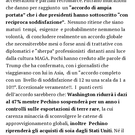
accelerazioni e parziali retromarce. Filtrano indicazioni
che danno per raggiunto un
“accordo di ampia
portata” che i due presidenti hanno sottoscritto “con
reciproca soddisfazione”.
Nessuno ritiene che siano
maturi tempi, esigenze e probabilmente nemmeno la
volontà, di concludere realmente un accordo globale
che necessiterebbe mesi o forse anni di trattative con
diplomatici e “sherpa” professionisti distanti anni luce
dalla cultura MAGA. Pochi hanno creduto alle parole di
Trump che ha confermato, con i giornalisti che
viaggiavano con lui in Asia, di un “accordo completo
con un livello di soddisfazione di 12 su una scala da 1 a
10!!”. Eccezionale veramente!!. I punti certi
dell’accordo sarebbero che:
Washington ridurrà i dazi
al 47% mentre Pechino sospenderà per un anno i
controlli sulle esportazioni di terre rare
, la cui
carenza minaccia di sconvolgere le catene di
approvvigionamento globali,
inoltre Pechino
riprenderà gli acquisti di soia dagli Stati Uniti
. Né il