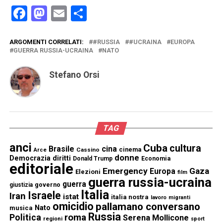
Facebook
Mastodon
Email
Condividi
ARGOMENTI CORRELATI:
#RUSSIA
#UCRAINA
EUROPA
GUERRA RUSSIA-UCRAINA
NATO
Stefano Orsi
TAG
anci
Cuba
cultura
Brasile
cina
cinema
Cassino
Arce
donne
Democrazia
diritti
Donald Trump
Economia
editoriale
Emergency
Gaza
Europa
Elezioni
film
guerra russia-ucraina
guerra
governo
giustizia
Italia
Israele
Iran
istat
italia nostra
lavoro
migranti
omicidio
pallamano conversano
Nato
musica
Russia
Politica
roma
Serena Mollicone
regioni
sport