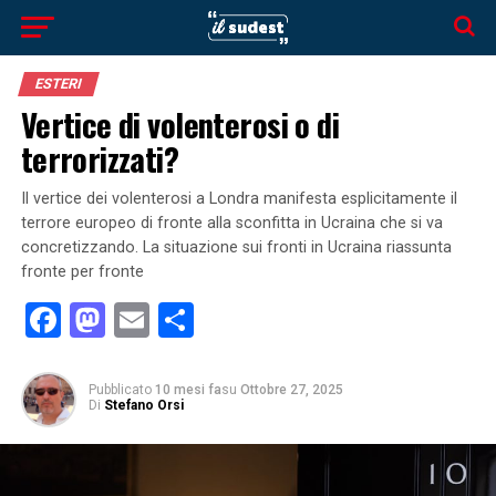
ESTERI
Vertice di volenterosi o di
terrorizzati?
Il vertice dei volenterosi a Londra manifesta esplicitamente il
terrore europeo di fronte alla sconfitta in Ucraina che si va
concretizzando. La situazione sui fronti in Ucraina riassunta
fronte per fronte
Facebook
Mastodon
Email
Condividi
Pubblicato
10 mesi fa
su
Ottobre 27, 2025
Di
Stefano Orsi