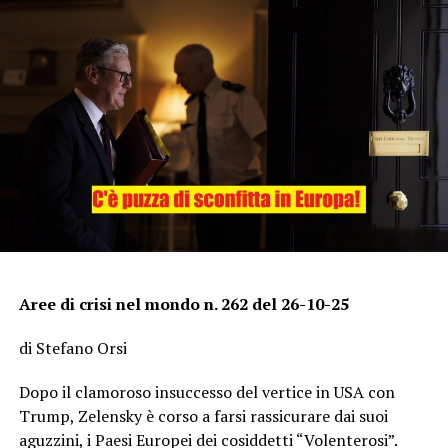
Aree di crisi nel mondo n. 262 del 26-10-25
di Stefano Orsi
Dopo il clamoroso insuccesso del vertice in USA con
Trump, Zelensky è corso a farsi rassicurare dai suoi
aguzzini, i Paesi Europei dei cosiddetti “Volenterosi”.