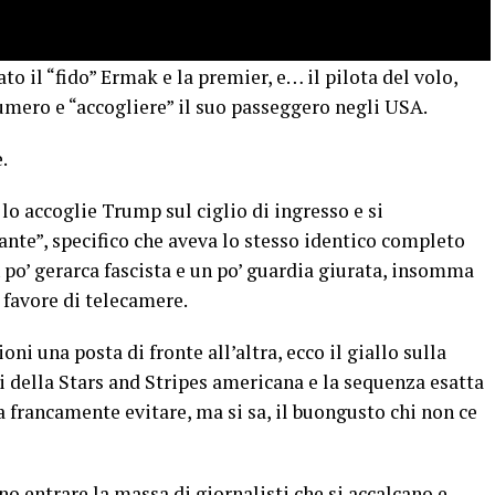
o il “fido” Ermak e la premier, e… il pilota del volo,
umero e “accogliere” il suo passeggero negli USA.
.
lo accoglie Trump sul ciglio di ingresso e si
ante”, specifico che aveva lo stesso identico completo
n po’ gerarca fascista e un po’ guardia giurata, insomma
favore di telecamere.
oni una posta di fronte all’altra, ecco il giallo sulla
ri della Stars and Stripes americana e la sequenza esatta
a francamente evitare, ma si sa, il buongusto chi non ce
o entrare la massa di giornalisti che si accalcano e