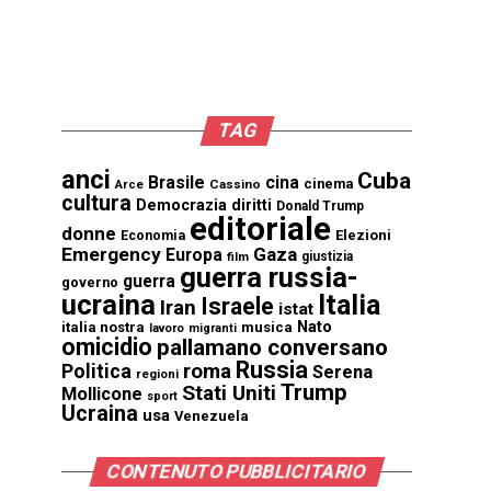
TAG
anci
Cuba
Brasile
cina
cinema
Cassino
Arce
cultura
Democrazia
diritti
Donald Trump
editoriale
donne
Elezioni
Economia
Emergency
Gaza
Europa
giustizia
film
guerra russia-
guerra
governo
ucraina
Italia
Israele
Iran
istat
Nato
italia nostra
musica
lavoro
migranti
omicidio
pallamano conversano
Russia
Politica
roma
Serena
regioni
Trump
Stati Uniti
Mollicone
sport
Ucraina
usa
Venezuela
CONTENUTO PUBBLICITARIO