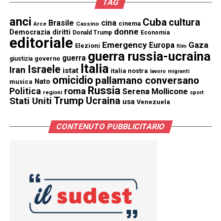
TAG
anci
Cuba
cultura
Brasile
cina
cinema
Cassino
Arce
donne
Democrazia
diritti
Donald Trump
Economia
editoriale
Emergency
Gaza
Europa
Elezioni
film
guerra russia-ucraina
guerra
governo
giustizia
Italia
Israele
Iran
istat
italia nostra
lavoro
migranti
omicidio
pallamano conversano
Nato
musica
Russia
Politica
roma
Serena Mollicone
regioni
sport
Trump
Stati Uniti
Ucraina
usa
Venezuela
CONTENUTO PUBBLICITARIO