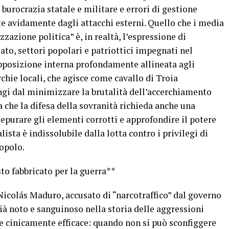
 burocrazia statale e militare e errori di gestione
e avidamente dagli attacchi esterni. Quello che i media
azione politica” è, in realtà, l’espressione di
lato, settori popolari e patriottici impegnati nel
opposizione interna profondamente allineata agli
chie locali, che agisce come cavallo di Troia
ngi dal minimizzare la brutalità dell’accerchiamento
a che la difesa della sovranità richieda anche una
 epurare gli elementi corrotti e approfondire il potere
ista è indissolubile dalla lotta contro i privilegi di
popolo.
sto fabbricato per la guerra**
Nicolás Maduro, accusato di “narcotraffico” dal governo
ià noto e sanguinoso nella storia delle aggressioni
 e cinicamente efficace: quando non si può sconfiggere