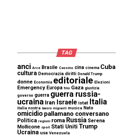
TAG
anci
Cuba
Brasile
cina
cinema
Cassino
Arce
cultura
Democrazia
diritti
Donald Trump
editoriale
donne
Elezioni
Economia
Emergency
Gaza
Europa
giustizia
film
guerra russia-
guerra
governo
ucraina
Italia
Israele
Iran
istat
Nato
italia nostra
musica
lavoro
migranti
omicidio
pallamano conversano
Russia
Politica
roma
Serena
regioni
Trump
Stati Uniti
Mollicone
sport
Ucraina
usa
Venezuela