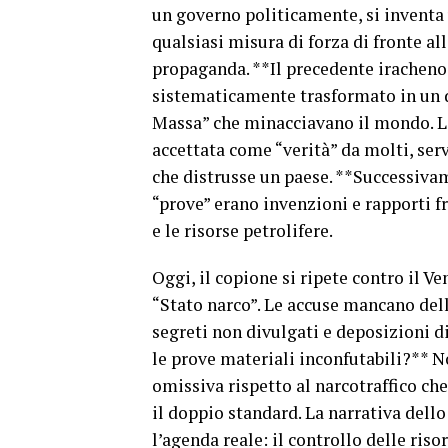
un governo politicamente, si inventa 
qualsiasi misura di forza di fronte a
propaganda. **Il precedente irache
sistematicamente trasformato in un 
Massa” che minacciavano il mondo. La
accettata come “verità” da molti, ser
che distrusse un paese. **Successiva
“prove” erano invenzioni e rapporti fr
e le risorse petrolifere.
Oggi, il copione si ripete contro il V
“Stato narco”. Le accuse mancano della
segreti non divulgati e deposizioni d
le prove materiali inconfutabili?** 
omissiva rispetto al narcotraffico ch
il doppio standard. La narrativa dello
l’agenda reale: il controllo delle ris