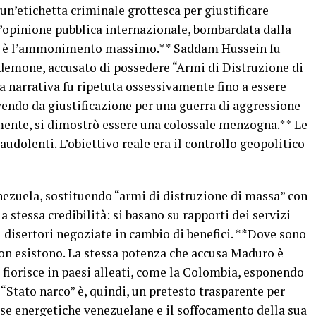
un’etichetta criminale grottesca per giustificare
ll’opinione pubblica internazionale, bombardata dalla
no è l’ammonimento massimo.** Saddam Hussein fu
demone, accusato di possedere “Armi di Distruzione di
 narrativa fu ripetuta ossessivamente fino a essere
vendo da giustificazione per una guerra di aggressione
mente, si dimostrò essere una colossale menzogna.** Le
audolenti. L’obiettivo reale era il controllo geopolitico
enezuela, sostituendo “armi di distruzione di massa” con
 stessa credibilità: si basano su rapporti dei servizi
i disertori negoziate in cambio di benefici. **Dove sono
Non esistono. La stessa potenza che accusa Maduro è
e fiorisce in paesi alleati, come la Colombia, esponendo
 “Stato narco” è, quindi, un pretesto trasparente per
orse energetiche venezuelane e il soffocamento della sua