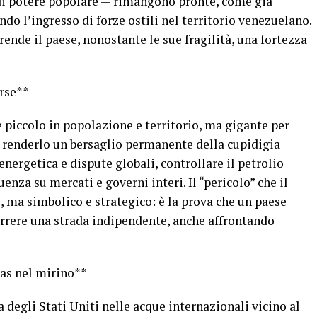
 di potere popolare — rimangono pronte, come già
do l’ingresso di forze ostili nel territorio venezuelano.
ende il paese, nonostante le sue fragilità, una fortezza
orse**
 piccolo in popolazione e territorio, ma gigante per
a renderlo un bersaglio permanente della cupidigia
energetica e dispute globali, controllare il petrolio
nza su mercati e governi interi. Il “pericolo” che il
 ma simbolico e strategico: è la prova che un paese
rrere una strada indipendente, anche affrontando
as nel mirino**
 degli Stati Uniti nelle acque internazionali vicino al