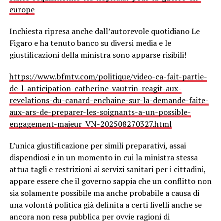
europe
Inchiesta ripresa anche dall’autorevole quotidiano Le
Figaro e ha tenuto banco su diversi media e le
giustificazioni della ministra sono apparse risibili!
https://www.bfmtv.com/politique/video-ca-fait-partie-
de-l-anticipation-catherine-vautrin-reagit-aux-
revelations-du-canard-enchaine-sur-la-demande-faite-
aux-ars-de-preparer-les-soignants-a-un-possible-
engagement-majeur_VN-202508270327.html
L’unica giustificazione per simili preparativi, assai
dispendiosi e in un momento in cui la ministra stessa
attua tagli e restrizioni ai servizi sanitari per i cittadini,
appare essere che il governo sappia che un conflitto non
sia solamente possibile ma anche probabile a causa di
una volontà politica già definita a certi livelli anche se
ancora non resa pubblica per ovvie ragioni di