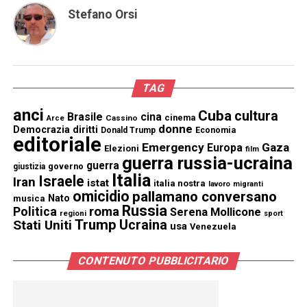
Stefano Orsi
TAG
anci
Cuba
cultura
Brasile
cina
cinema
Cassino
Arce
donne
Democrazia
diritti
Donald Trump
Economia
editoriale
Emergency
Gaza
Europa
Elezioni
film
guerra russia-ucraina
guerra
governo
giustizia
Italia
Israele
Iran
istat
italia nostra
lavoro
migranti
omicidio
pallamano conversano
Nato
musica
Russia
Politica
roma
Serena Mollicone
regioni
sport
Trump
Stati Uniti
Ucraina
usa
Venezuela
CONTENUTO PUBBLICITARIO