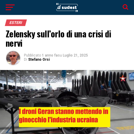
ESTERI
Zelensky sull’orlo di una crisi di
nervi
Pubblicato
1 anno fa
su
Luglio 21, 2025
Di
Stefano Orsi