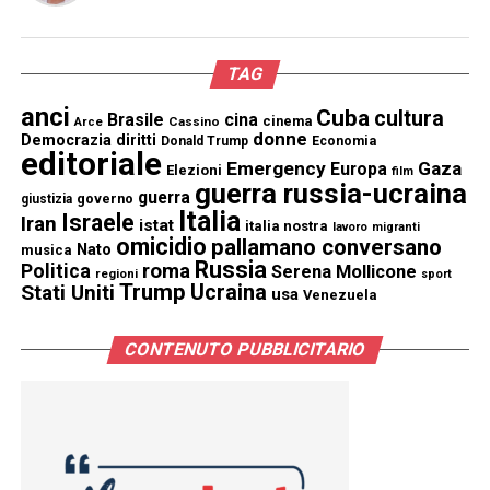
TAG
anci
Cuba
cultura
Brasile
cina
cinema
Cassino
Arce
donne
Democrazia
diritti
Donald Trump
Economia
editoriale
Emergency
Gaza
Europa
Elezioni
film
guerra russia-ucraina
guerra
governo
giustizia
Italia
Israele
Iran
istat
italia nostra
lavoro
migranti
omicidio
pallamano conversano
Nato
musica
Russia
Politica
roma
Serena Mollicone
regioni
sport
Trump
Stati Uniti
Ucraina
usa
Venezuela
CONTENUTO PUBBLICITARIO