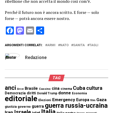
ribellione che non accetta il mondo così com’è.
Perché il futuro non è ancora scritto. E forse — solo
forse — potrà ancora essere nostro.
Facebook
Mastodon
Email
Condividi
ARGOMENTI CORRELATI:
ARMI
NATO
SANITA
TAGLI
Redazione
TAG
anci
Cuba
cultura
Brasile
cina
cinema
Cassino
Arce
donne
Democrazia
diritti
Donald Trump
Economia
editoriale
Emergency
Gaza
Europa
Elezioni
film
guerra russia-ucraina
guerra
governo
giustizia
Italia
Israele
Iran
istat
italia nostra