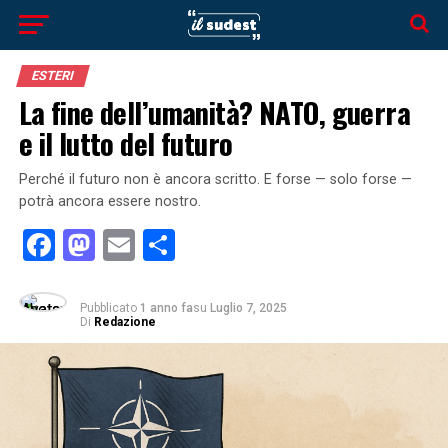
ESTERI
La fine dell’umanità? NATO, guerra
e il lutto del futuro
Perché il futuro non è ancora scritto. E forse — solo forse —
potrà ancora essere nostro.
Facebook
Mastodon
Email
Condividi
Pubblicato
1 anno fa
su
Luglio 7, 2025
Di
Redazione