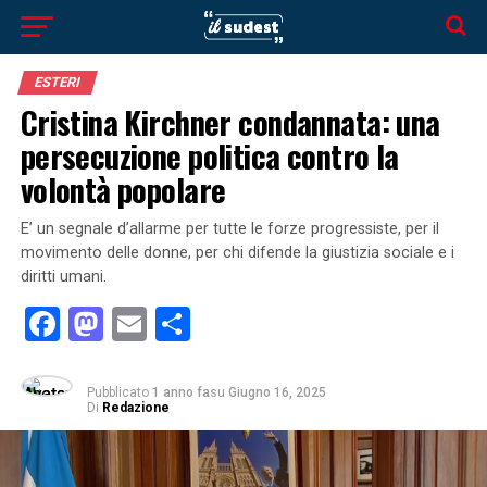
ESTERI
Cristina Kirchner condannata: una
persecuzione politica contro la
volontà popolare
E’ un segnale d’allarme per tutte le forze progressiste, per il
movimento delle donne, per chi difende la giustizia sociale e i
diritti umani.
Facebook
Mastodon
Email
Condividi
Pubblicato
1 anno fa
su
Giugno 16, 2025
Di
Redazione