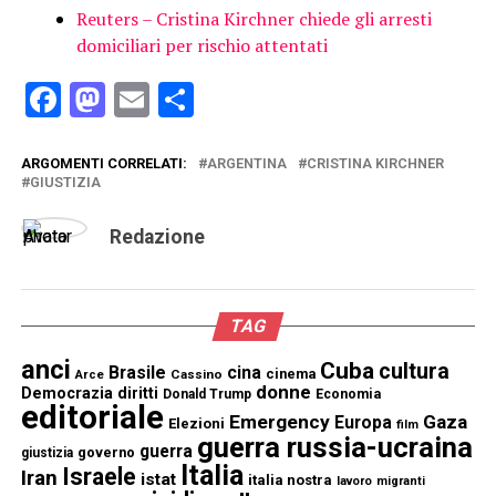
Reuters – Cristina Kirchner chiede gli arresti
domiciliari per rischio attentati
Facebook
Mastodon
Email
Condividi
ARGOMENTI CORRELATI:
ARGENTINA
CRISTINA KIRCHNER
GIUSTIZIA
Redazione
TAG
anci
Cuba
cultura
Brasile
cina
cinema
Cassino
Arce
donne
Democrazia
diritti
Donald Trump
Economia
editoriale
Emergency
Gaza
Europa
Elezioni
film
guerra russia-ucraina
guerra
governo
giustizia
Italia
Israele
Iran
istat
italia nostra
lavoro
migranti