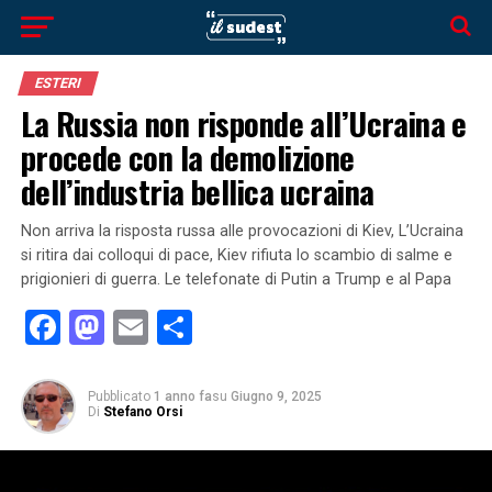
ESTERI
La Russia non risponde all’Ucraina e
procede con la demolizione
dell’industria bellica ucraina
Non arriva la risposta russa alle provocazioni di Kiev, L’Ucraina
si ritira dai colloqui di pace, Kiev rifiuta lo scambio di salme e
prigionieri di guerra. Le telefonate di Putin a Trump e al Papa
Facebook
Mastodon
Email
Condividi
Pubblicato
1 anno fa
su
Giugno 9, 2025
Di
Stefano Orsi