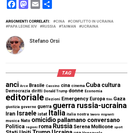
Facebook
Mastodon
Email
Condividi
ARGOMENTI CORRELATI:
CINA
CONFLITTO IN UCRAINA
PAPA LEONE XIV
RUSSIA
TAIWAN
UCRAINA
Stefano Orsi
TAG
anci
Cuba
cultura
Brasile
cina
cinema
Cassino
Arce
donne
Democrazia
diritti
Donald Trump
Economia
editoriale
Emergency
Gaza
Europa
Elezioni
film
guerra russia-ucraina
guerra
governo
giustizia
Italia
Israele
Iran
istat
italia nostra
lavoro
migranti
omicidio
pallamano conversano
Nato
musica
Russia
Politica
roma
Serena Mollicone
regioni
sport
Trump
Stati Uniti
Ucraina
usa
Venezuela