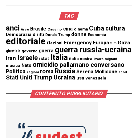
TAG
anci
Cuba
cultura
Brasile
cina
cinema
Cassino
Arce
donne
Democrazia
diritti
Donald Trump
Economia
editoriale
Emergency
Gaza
Europa
Elezioni
film
guerra russia-ucraina
guerra
governo
giustizia
Italia
Israele
Iran
istat
italia nostra
lavoro
migranti
omicidio
pallamano conversano
Nato
musica
Russia
Politica
roma
Serena Mollicone
regioni
sport
Trump
Stati Uniti
Ucraina
usa
Venezuela
CONTENUTO PUBBLICITARIO