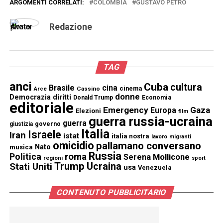
ARGOMENTI CORRELATI:
COLOMBIA
GUSTAVO PETRO
Redazione
TAG
anci
Cuba
cultura
Brasile
cina
cinema
Cassino
Arce
donne
Democrazia
diritti
Donald Trump
Economia
editoriale
Emergency
Gaza
Europa
Elezioni
film
guerra russia-ucraina
guerra
governo
giustizia
Italia
Israele
Iran
istat
italia nostra
lavoro
migranti
omicidio
pallamano conversano
Nato
musica
Russia
Politica
roma
Serena Mollicone
regioni
sport
Trump
Stati Uniti
Ucraina
usa
Venezuela
CONTENUTO PUBBLICITARIO