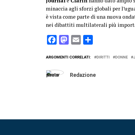
Journal
e
Clarín
hanno dato ampio sp
minaccia agli sforzi globali per l’ugu
è vista come parte di una nuova ondat
nei dibattiti multilaterali più import
Facebook
Mastodon
Email
Condividi
ARGOMENTI CORRELATI:
DIRITTI
DONNE
Redazione