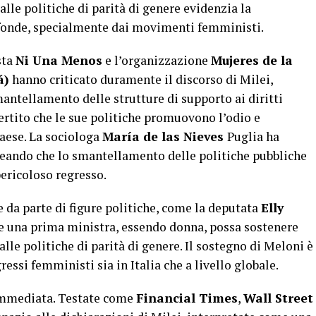
lle politiche di parità di genere evidenzia la
ofonde, specialmente dai movimenti femministi.
sta
Ni Una Menos
e l’organizzazione
Mujeres de la
á)
hanno criticato duramente il discorso di Milei,
antellamento delle strutture di supporto ai diritti
ertito che le sue politiche promuovono l’odio e
paese. La sociologa
María de las Nieves
Puglia ha
ineando che lo smantellamento delle politiche pubbliche
ericoloso regresso.
he da parte di figure politiche, come la deputata
Elly
e una prima ministra, essendo donna, possa sostenere
le politiche di parità di genere. Il sostegno di Meloni è
essi femministi sia in Italia che a livello globale.
 immediata. Testate come
Financial Times
,
Wall Street