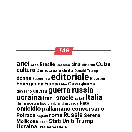
TAG
anci
Cuba
Brasile
cina
cinema
Cassino
Arce
cultura
Democrazia
diritti
Donald Trump
editoriale
donne
Elezioni
Economia
Emergency
Gaza
Europa
giustizia
film
guerra russia-
guerra
governo
ucraina
Italia
Israele
Iran
istat
Nato
italia nostra
musica
lavoro
migranti
omicidio
pallamano conversano
Russia
Politica
roma
Serena
regioni
Trump
Stati Uniti
Mollicone
sport
Ucraina
usa
Venezuela