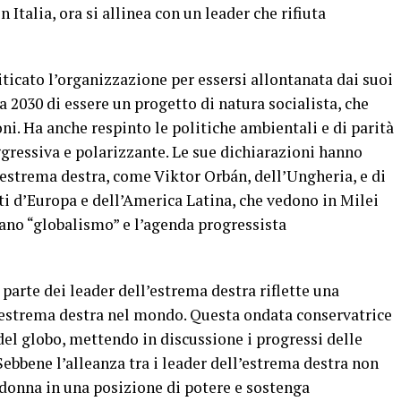
n Italia, ora si allinea con un leader che rifiuta
iticato l’organizzazione per essersi allontanata dai suoi
 2030 di essere un progetto di natura socialista, che
i. Ha anche respinto le politiche ambientali e di parità
ggressiva e polarizzante. Le sue dichiarazioni hanno
i estrema destra, come Viktor Orbán, dell’Ungheria, e di
rti d’Europa e dell’America Latina, che vedono in Milei
ano “globalismo” e l’agenda progressista
parte dei leader dell’estrema destra riflette una
’estrema destra nel mondo. Questa ondata conservatrice
del globo, mettendo in discussione i progressi delle
Sebbene l’alleanza tra i leader dell’estrema destra non
a donna in una posizione di potere e sostenga