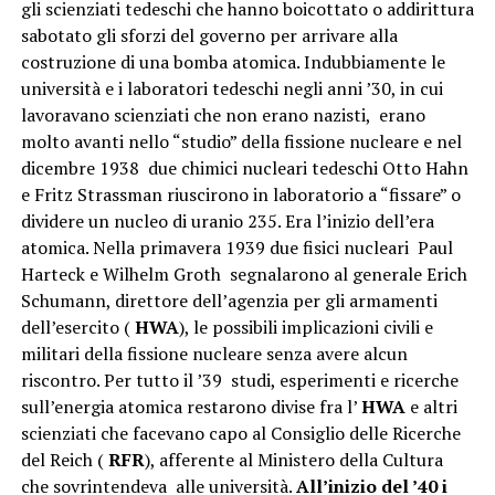
gli scienziati tedeschi che hanno boicottato o addirittura
sabotato gli sforzi del governo per arrivare alla
costruzione di una bomba atomica. Indubbiamente le
università e i laboratori tedeschi negli anni ’30, in cui
lavoravano scienziati che non erano nazisti, erano
molto avanti nello “studio” della fissione nucleare e nel
dicembre 1938 due chimici nucleari tedeschi Otto Hahn
e Fritz Strassman riuscirono in laboratorio a “fissare” o
dividere un nucleo di uranio 235. Era l’inizio dell’era
atomica. Nella primavera 1939 due fisici nucleari Paul
Harteck e Wilhelm Groth segnalarono al generale Erich
Schumann, direttore dell’agenzia per gli armamenti
dell’esercito (
HWA
), le possibili implicazioni civili e
militari della fissione nucleare senza avere alcun
riscontro. Per tutto il ’39 studi, esperimenti e ricerche
sull’energia atomica restarono divise fra l’
HWA
e altri
scienziati che facevano capo al Consiglio delle Ricerche
del Reich (
RFR
), afferente al Ministero della Cultura
che sovrintendeva alle università.
All’inizio del ’40 i