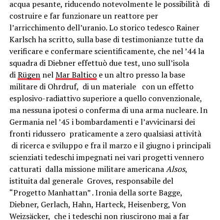
acqua pesante, riducendo notevolmente le possibilità di
costruire e far funzionare un reattore per
l’arricchimento dell’uranio. Lo storico tedesco Rainer
Karlsch ha scritto, sulla base di testimonianze tutte da
verificare e confermare scientificamente, che nel ’44 la
squadra di Diebner effettuò due test, uno sull’isola
di
Rügen
nel
Mar Baltico
e un altro presso la base
militare di Ohrdruf, di un materiale con un effetto
esplosivo-radiattivo superiore a quello convenzionale,
ma nessuna ipotesi o conferma di una arma nucleare. In
Germania nel ’45 i bombardamenti e l’avvicinarsi dei
fronti ridussero praticamente a zero qualsiasi attività
di ricerca e sviluppo e fra il marzo e il giugno i principali
scienziati tedeschi impegnati nei vari progetti vennero
catturati dalla missione militare americana
Alsos
,
istituita dal generale Groves, responsabile del
“Progetto Manhattan” . Ironia della sorte Bagge,
Diebner, Gerlach, Hahn, Harteck, Heisenberg, Von
Weizsäcker, che i tedeschi non riuscirono mai a far