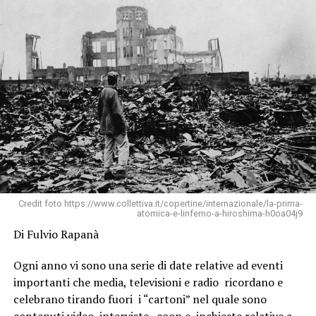
Credit foto https://www.collettiva.it/copertine/internazionale/la-prima-
atomica-e-linferno-a-hiroshima-h0oa04j9
Di Fulvio Rapanà
Ogni anno vi sono una serie di date relative ad eventi
importanti che media, televisioni e radio ricordano e
celebrano tirando fuori i “cartoni” nel quale sono
contenuti video, interviste , coop e inchieste relative a