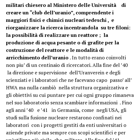
militari chiesero al
Ministero delle Università di
creare un “club dell’uranio”, comprendente i
maggiori fisici e chimici nucleari tedeschi , e
riorganizzare la ricerca incentrandola su tre filoni:
la possibilità di realizzare un reattore ; la
produzione di acqua pesante o di grafite per la
costruzione del reattore e le modalità di
arricchimento dell’uranio
. In tutto erano coinvolti
non piu’ di un centinaio di ricercatori. Alla fine del ’40
la direzione e supervisione dell’Uranverein e degli
scienziati e i laboratori che ne facevano capo passo’ all’
HWA ma nulla cambiò nella struttura organizzativa e
gli obiettivi su cui puntare per cui ogni gruppo rimaneva
nel suo laboratorio senza scambiare informazioni . Fino
agli anni ’40 e ’41 in Germania, come negli USA, gli
studi sulla fusione nucleare restarono confinati nei
laboratori con i progetti gestiti da enti universitari o
aziende private ma sempre con scopi scientifici e per
un’utilizzo più civile che militare. Alla fine del ’41