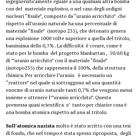
ingegneristicamente eguale a una qualsiasi altra bomba
con del materiale esplosivo, o nel caso degli ordigni
nucleari “fissile”, composto da “uranio arricchito” che
rispetto all’uranio naturale ha una percentuale di
materiale “fissile” (isotopo 235), che detonato genera
una esplosione 1000 volte superiore a quella del tritolo,
bassissima dello 0,7% . La difficoltà è creare, come è
stato per le bomba del progetto Manhattan , 50/60 kg
di ’”uranio arricchito” con il materiale “fissile”
(isotopo235) che rappresenta il 100%, della struttura
chimica. Per arricchire l’uranio è necessario un
“reattore” nel quale si sottraggono ad una quantità
enorme di uranio naturale tanti 0,7% che vengono messi
insieme e ottenere l’”uranio arricchito”. Questa
premessa quasi scientifica e’ tanto per chiarire cosa è
una bomba atomica rispetto ad una al tritolo.
Sull’atomica nazista
molto è stato scritto con una tesi
di fondo, che nel tempo è stata spesso riproposta, degli