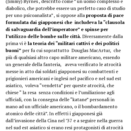
(Jimmy) Byrnes , descritto come ” un uomo complesso e
diabolico, che potrebbe essere un perfetto caso di studio
per uno psicoanalista” , si oppose alla
proposta di pace
formulata dai giapponesi che includeva la “clausola
di salvaguardia dell’imperatore” e spinse per
l’utilizzo delle bombe sulle città.
Diversamente dalla
prima vi è
la teoria dei “militari cattivi e dei politici
buoni”
per fu cui soprattutto Douglas MacArtur, che
più di qualsiasi altro capo militare americano, essendo
un generale della fanteria, aveva verificato le atrocità
messe in atto dai soldati giapponesi su combattenti e
prigionieri americani e inglesi nel pacifico e nel sud est
asiatico, voleva “vendetta” per queste atrocità, che
chiese “ la resa senza condizioni e l’umiliazione agli
ufficiali, con la consegna delle “katane” personali in
mano ad un ufficiale americano, o il bombardamento
atomico delle città”. In effetti i giapponesi già
dall’invasione della Cina nel ’37 e a seguire nella guerra
nel sud est asiatico si erano resi protagonisti di atrocità