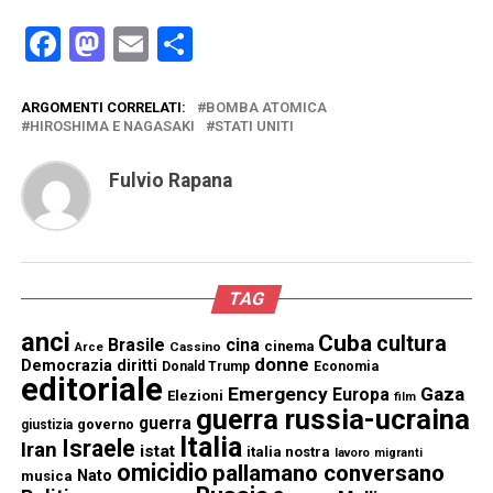
Facebook
Mastodon
Email
Condividi
ARGOMENTI CORRELATI:
BOMBA ATOMICA
HIROSHIMA E NAGASAKI
STATI UNITI
Fulvio Rapana
TAG
anci
Cuba
cultura
Brasile
cina
cinema
Cassino
Arce
donne
Democrazia
diritti
Donald Trump
Economia
editoriale
Emergency
Gaza
Europa
Elezioni
film
guerra russia-ucraina
guerra
governo
giustizia
Italia
Israele
Iran
istat
italia nostra
lavoro
migranti
omicidio
pallamano conversano
Nato
musica