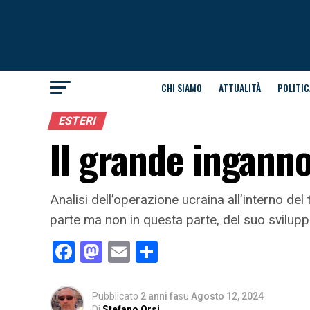
CHI SIAMO
ATTUALITÀ
POLITIC
ESTERI
Il grande ingann
Analisi dell’operazione ucraina all’interno del
parte ma non in questa parte, del suo svilup
Facebook
Mastodon
Email
Condividi
Pubblicato
2 anni fa
su
Agosto 12, 2024
Di
Stefano Orsi