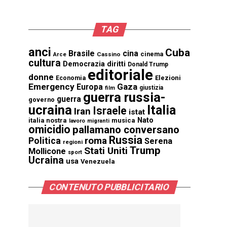
TAG
anci
Cuba
Brasile
cina
cinema
Cassino
Arce
cultura
Democrazia
diritti
Donald Trump
editoriale
donne
Elezioni
Economia
Emergency
Gaza
Europa
giustizia
film
guerra russia-
guerra
governo
ucraina
Italia
Israele
Iran
istat
Nato
italia nostra
musica
lavoro
migranti
omicidio
pallamano conversano
Russia
Politica
roma
Serena
regioni
Trump
Stati Uniti
Mollicone
sport
Ucraina
usa
Venezuela
CONTENUTO PUBBLICITARIO