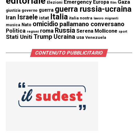
editoriale
Emergency
Gaza
Europa
Elezioni
film
guerra russia-ucraina
guerra
governo
giustizia
Italia
Israele
Iran
istat
italia nostra
lavoro
migranti
omicidio
pallamano conversano
Nato
musica
Russia
Politica
roma
Serena Mollicone
regioni
sport
Trump
Stati Uniti
Ucraina
usa
Venezuela
CONTENUTO PUBBLICITARIO