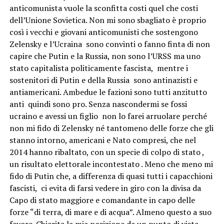
anticomunista vuole la sconfitta costi quel che costi
dell’Unione Sovietica. Non mi sono sbagliato è proprio
così i vecchi e giovani anticomunisti che sostengono
Zelensky e l’Ucraina sono convinti o fanno finta di non
capire che Putin e la Russia, non sono l’URSS ma uno
stato capitalista politicamente fascista, mentre i
sostenitori di Putin e della Russia sono antinazisti e
antiamericani. Ambedue le fazioni sono tutti anzitutto
anti quindi sono pro. Senza nascondermi se fossi
ucraino e avessi un figlio non lo farei arruolare perché
non mi fido di Zelensky né tantomeno delle forze che gli
stanno intorno, americani e Nato compresi, che nel
2014 hanno ribaltato, con un specie di colpo di stato ,
un risultato elettorale incontestato . Meno che meno mi
fido di Putin che, a differenza di quasi tutti i capacchioni
fascisti, ci evita di farsi vedere in giro con la divisa da
Capo di stato maggiore e comandante in capo delle
forze “di terra, di mare e di acqua”. Almeno questo a suo
favore. Chiarita la mia posizione da un punto di vista