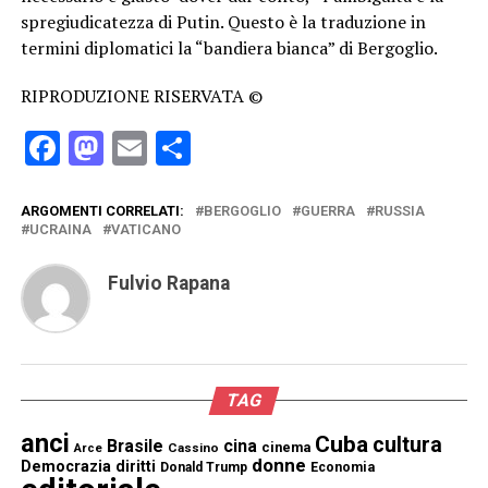
spregiudicatezza di Putin. Questo è la traduzione in
termini diplomatici la “bandiera bianca” di Bergoglio.
RIPRODUZIONE RISERVATA ©
Facebook
Mastodon
Email
Condividi
ARGOMENTI CORRELATI:
BERGOGLIO
GUERRA
RUSSIA
UCRAINA
VATICANO
Fulvio Rapana
TAG
anci
Cuba
cultura
Brasile
cina
cinema
Cassino
Arce
donne
Democrazia
diritti
Donald Trump
Economia