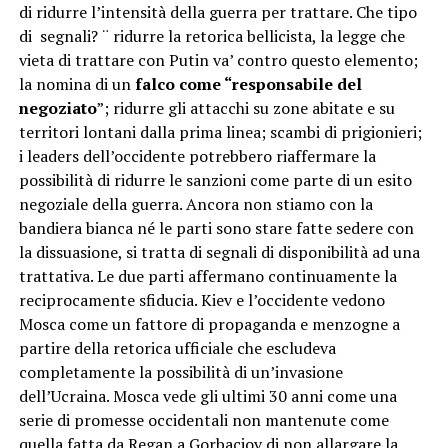
di ridurre l’intensità della guerra per trattare. Che tipo
di segnali? ¨ ridurre la retorica bellicista, la legge che
vieta di trattare con Putin va’ contro questo elemento;
la nomina di un
falco come “responsabile del
negoziato
”; ridurre gli attacchi su zone abitate e su
territori lontani dalla prima linea; scambi di prigionieri;
i leaders dell’occidente potrebbero riaffermare la
possibilità di ridurre le sanzioni come parte di un esito
negoziale della guerra. Ancora non stiamo con la
bandiera bianca né le parti sono stare fatte sedere con
la dissuasione, si tratta di segnali di disponibilità ad una
trattativa. Le due parti affermano continuamente la
reciprocamente sfiducia. Kiev e l’occidente vedono
Mosca come un fattore di propaganda e menzogne a
partire della retorica ufficiale che escludeva
completamente la possibilità di un’invasione
dell’Ucraina. Mosca vede gli ultimi 30 anni come una
serie di promesse occidentali non mantenute come
quella fatta da Regan a Gorbaciov di non allargare la