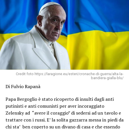
Credit foto https://laragione.eu/esteri/cronache-di-guerra/alta-la-
bandiera-gialla-blu/
Di Fulvio Rapanà
Papa Bergoglio è stato ricoperto di insulti dagli anti
putinisti e anti comunisti per aver incoraggiato
Zelensky ad “avere il coraggio” di sedersi ad un tavolo e
trattare con i russi. E’ la solita gazzarra messa in piedi da
chi sta’ ben coperto su un divano di casa e che essendo