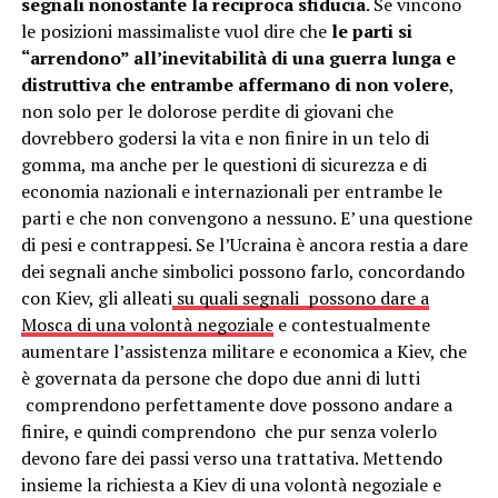
segnali nonostante la reciproca sfiducia
. Se vincono
le posizioni massimaliste vuol dire che
le parti si
“arrendono” all’inevitabilità di una guerra lunga e
distruttiva che entrambe affermano di non volere
,
non solo per le dolorose perdite di giovani che
dovrebbero godersi la vita e non finire in un telo di
gomma, ma anche per le questioni di sicurezza e di
economia nazionali e internazionali per entrambe le
parti e che non convengono a nessuno. E’ una questione
di pesi e contrappesi. Se l’Ucraina è ancora restia a dare
dei segnali anche simbolici possono farlo, concordando
con Kiev, gli alleati
su quali segnali possono dare a
Mosca di una volontà negoziale
e contestualmente
aumentare l’assistenza militare e economica a Kiev, che
è governata da persone che dopo due anni di lutti
comprendono perfettamente dove possono andare a
finire, e quindi comprendono che pur senza volerlo
devono fare dei passi verso una trattativa. Mettendo
insieme la richiesta a Kiev di una volontà negoziale e