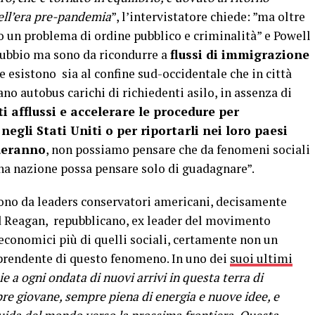
dell’era pre-pandemia
”, l’intervistatore chiede: ”ma oltre
o un problema di ordine pubblico e criminalità” e Powell
dubbio ma sono da ricondurre a
flussi di immigrazione
e esistono sia al confine sud-occidentale che in città
o autobus carichi di richiedenti asilo, in assenza di
i afflussi e accelerare le procedure per
negli Stati Uniti o per riportarli nei loro paesi
ueranno
, non possiamo pensare che da fenomeni sociali
na nazione possa pensare solo di guadagnare”.
ono da leaders conservatori americani, decisamente
d Reagan, repubblicano, ex leader del movimento
 economici più di quelli sociali, certamente non un
prendente di questo fenomeno. In uno dei
suoi ultimi
ie a ogni ondata di nuovi arrivi in
questa terra di
e giovane, sempre piena di energia e nuove idee, e