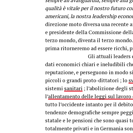
sempre all’avanguardia, sempre alla g
qualità è vitale per il nostro futuro 
americani, la nostra leadership econ
direzione moto diversa una recente 
e presidente della Commissione della
terzo mondo, diventa il terzo mondo. 
prima ritorneremo ad essere ricchi, pr
Gli attuali leaders delle vari
dati economici chiari e ineludibili 
reputazione, e perseguono in modo s
piccoli o grandi proto-dittatori ; lo
s
sistemi
sanitari
; l’abolizione degli 
l’
allentamento delle leggi sul lavoro 
tutto l’occidente intanto per il debit
tendenze demografiche sempre peggior
statale e le pensioni che sono quasi 
totalmente privati e in Germania sono