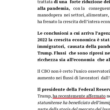
trattata
di una forte riduzione dei 
alla pandemia,
con la conseguente
manodopera nei settori, alimentare, de
ha frenato la crescita dell’intera ec
Le conclusioni a cui arriva l’age
2022 la crescita economica è stat
immigratori, causata della pande
Trump. Flussi che sono ripresi n
ricchezza sia all’economia che all
Il CBO non è certo l’unico osservatori
aumento nei flussi di lavoratori dall’
Il presidente della Federal Reser
Trump,
ha recentemente affermato
ne
statunitense ha beneficiato dell’immi
parte della storia del mercato del lavo