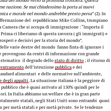
ui
da del mondo verso la prossima frontiera. Questa
come nazione. Se mai chiudessimo la porta ai nuovi
omica e morale nel mondo andrebbe presto persa
” (2). In
affermazione del repubblicano Mike Collins, trumpiano
 Camera che si occupa di immigrazione : “Importa il
Prima ci liberiamo di questa zavorra ( gli immigrati) e
osperi e decisivi per la storia del mondo”.
e destre del mondo fanno finta di ignorare i
che provengono da centri di informazione con grande
istematico il degrado dello
stato di diritto
; il ritorno di
ventramento
dell’istruzione
pubblica
e dei
standard alimentari e delle normative sull’ambiente,
e degli appalti
. La situazione italiana è la peggiore di
o pubblico che è quasi arrivato al 150% quindi per le
i. In Italia abbiamo un welfare che è in gran parte
totalmente statali, negli Stati Uniti sono entrambi quasi
 per metà statali e per metà private. Se le tendenze