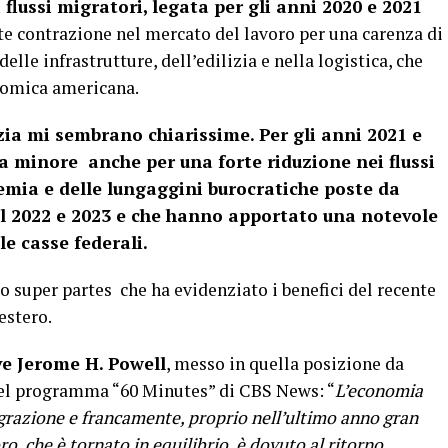
flussi migratori, legata per gli anni 2020 e 2021
 contrazione nel mercato del lavoro per una carenza di
lle infrastrutture, dell’edilizia e nella logistica, che
onomica americana.
nzia mi sembrano chiarissime. Per gli anni 2021 e
a minore anche per una forte riduzione nei flussi
mia e delle lungaggini burocratiche poste da
el 2022 e 2023 e che hanno apportato una notevole
e casse federali.
o super partes che ha evidenziato i benefici del recente
estero.
ve Jerome H. Powell
, messo in quella posizione da
l programma “60 Minutes” di CBS News: “
L’economia
grazione e francamente, proprio nell’ultimo anno gran
ro, che è tornato in equilibrio, è dovuto al ritorno