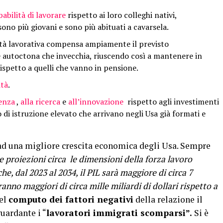
abilità di lavorare
rispetto ai loro colleghi nativi,
ono più giovani e sono più abituati a cavarsela.
età lavorativa compensa ampiamente il previsto
autoctona che invecchia, riuscendo così a mantenere in
rispetto a quelli che vanno in pensione.
ità
.
enza
,
alla ricerca
e
all’innovazione
rispetto agli investimenti
 di istruzione elevato che arrivano negli Usa già formati e
ad una migliore crescita economica degli Usa. Sempre
 proiezioni circa le dimensioni della forza lavoro
, dal 2023 al 2034, il PIL sarà maggiore di circa 7
saranno maggiori di circa mille miliardi di dollari rispetto a
Nel
computo dei fattori negativi
della relazione il
uardante i “
lavoratori immigrati scomparsi”.
Si è