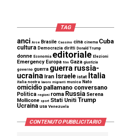
TAG
anci
Cuba
Brasile
cina
cinema
Cassino
Arce
cultura
Democrazia
diritti
Donald Trump
editoriale
donne
Elezioni
Economia
Emergency
Gaza
Europa
giustizia
film
guerra russia-
guerra
governo
ucraina
Italia
Israele
Iran
istat
Nato
italia nostra
musica
lavoro
migranti
omicidio
pallamano conversano
Russia
Politica
roma
Serena
regioni
Trump
Stati Uniti
Mollicone
sport
Ucraina
usa
Venezuela
CONTENUTO PUBBLICITARIO