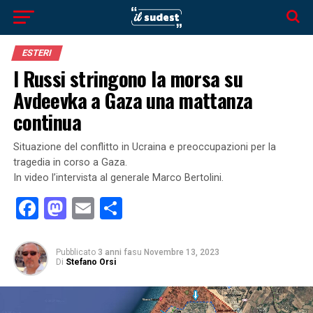
ESTERI
I Russi stringono la morsa su
Avdeevka a Gaza una mattanza
continua
Situazione del conflitto in Ucraina e preoccupazioni per la
tragedia in corso a Gaza.
In video l’intervista al generale Marco Bertolini.
Facebook
Mastodon
Email
Condividi
Pubblicato
3 anni fa
su
Novembre 13, 2023
Di
Stefano Orsi