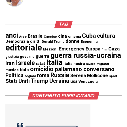
TAG
anci
Cuba
cultura
Brasile
cina
cinema
Cassino
Arce
donne
Democrazia
diritti
Donald Trump
Economia
editoriale
Emergency
Gaza
Europa
Elezioni
film
guerra russia-ucraina
guerra
governo
giustizia
Italia
Israele
Iran
istat
italia nostra
lavoro
migranti
omicidio
pallamano conversano
Nato
musica
Russia
Politica
roma
Serena Mollicone
regioni
sport
Trump
Stati Uniti
Ucraina
usa
Venezuela
CONTENUTO PUBBLICITARIO