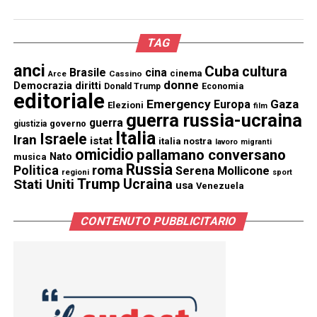
TAG
anci
Cuba
cultura
Brasile
cina
cinema
Cassino
Arce
donne
Democrazia
diritti
Donald Trump
Economia
editoriale
Emergency
Gaza
Europa
Elezioni
film
guerra russia-ucraina
guerra
governo
giustizia
Italia
Israele
Iran
istat
italia nostra
lavoro
migranti
omicidio
pallamano conversano
Nato
musica
Russia
Politica
roma
Serena Mollicone
regioni
sport
Trump
Stati Uniti
Ucraina
usa
Venezuela
CONTENUTO PUBBLICITARIO