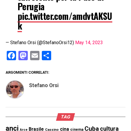
Perugia
pic.twitter.com/amdvtAKSU
k
— Stefano Orsi (@StefanoOrsi12)
May 14, 2023
Facebook
Mastodon
Email
Condividi
ARGOMENTI CORRELATI:
Stefano Orsi
TAG
anci
Cuba
cultura
Brasile
cina
cinema
Cassino
Arce