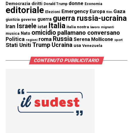
donne
Democrazia
diritti
Donald Trump
Economia
editoriale
Emergency
Gaza
Europa
Elezioni
film
guerra russia-ucraina
guerra
governo
giustizia
Italia
Israele
Iran
istat
italia nostra
lavoro
migranti
omicidio
pallamano conversano
Nato
musica
Russia
Politica
roma
Serena Mollicone
regioni
sport
Trump
Stati Uniti
Ucraina
usa
Venezuela
CONTENUTO PUBBLICITARIO