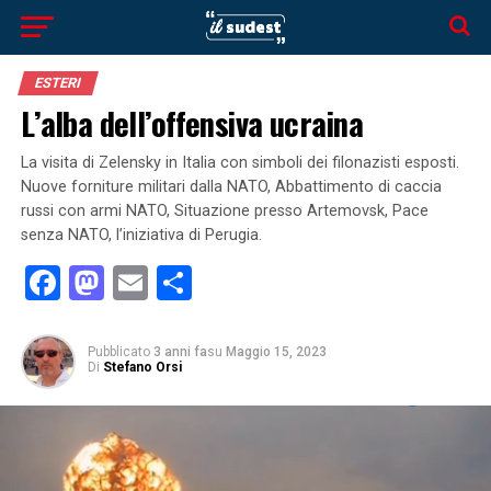
ESTERI
L’alba dell’offensiva ucraina
La visita di Zelensky in Italia con simboli dei filonazisti esposti.
Nuove forniture militari dalla NATO, Abbattimento di caccia
russi con armi NATO, Situazione presso Artemovsk, Pace
senza NATO, l’iniziativa di Perugia.
Facebook
Mastodon
Email
Condividi
Pubblicato
3 anni fa
su
Maggio 15, 2023
Di
Stefano Orsi