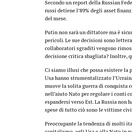
Secondo un report della Russian Federa
russi detiene l’89% degli asset finanzi
del mese.
Putin non sarà un dittatore ma è sic
pericoli. Le sue decisioni sono letter
collaboratori sgraditi vengono rimoss
decisione critica sbagliata? Inoltre, 
Ci siamo illusi che possa esistere la 
Usa hanno strumentalizzato l’Ucraina
muove la solita guerra di conquista c
nell’aiuto Nato per regolare i conti c
espandersi verso Est. La Russia non 
spese di tutto ciò sono le vittime civi
Preoccupante la tendenza di molti ital
capitalismo, agli Usa e alla Nato in n