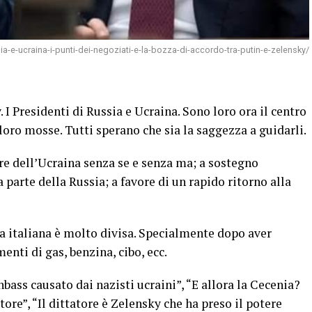
sia-e-ucraina-i-punti-dei-negoziati-e-la-bozza-di-accordo-tra-putin-e-zelensky/
I Presidenti di Russia e Ucraina. Sono loro ora il centro
loro mosse. Tutti sperano che sia la saggezza a guidarli.
ore dell’Ucraina senza se e senza ma; a sostegno
a parte della Russia; a favore di un rapido ritorno alla
 italiana è molto divisa. Specialmente dopo aver
enti di gas, benzina, cibo, ecc.
bass causato dai nazisti ucraini”, “E allora la Cecenia?
tore”, “Il dittatore è Zelensky che ha preso il potere