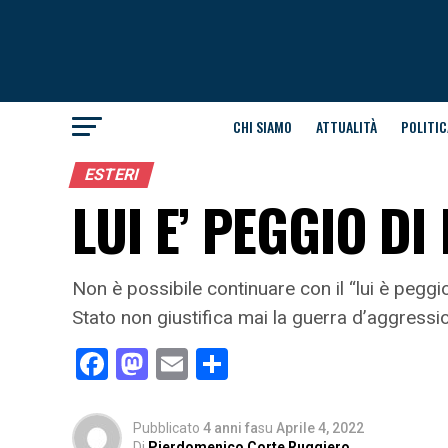
CHI SIAMO
ATTUALITÀ
POLITIC
ESTERI
LUI E’ PEGGIO DI
Non è possibile continuare con il “lui è pegg
Stato non giustifica mai la guerra d’aggressi
Facebook
Mastodon
Email
Condividi
Pubblicato
4 anni fa
su
Aprile 4, 2022
Di
Pierdomenico Corte Ruggiero