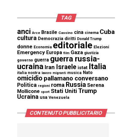
TAG
anci
Cuba
Brasile
cina
cinema
Cassino
Arce
cultura
Democrazia
diritti
Donald Trump
editoriale
donne
Elezioni
Economia
Emergency
Gaza
Europa
giustizia
film
guerra russia-
guerra
governo
ucraina
Italia
Israele
Iran
istat
Nato
italia nostra
musica
lavoro
migranti
omicidio
pallamano conversano
Russia
Politica
roma
Serena
regioni
Trump
Stati Uniti
Mollicone
sport
Ucraina
usa
Venezuela
CONTENUTO PUBBLICITARIO