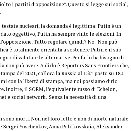
iolto i partiti d’opposizione”. Questo si legge sui social,
.
 testate nucleari, la domanda è legittima: Putin è un
dato oggettivo, Putin ha sempre vinto le elezioni. In
i d’opposizione. Tutto regolare quindi? No. Non può
ica è totalmente orientata a sostenere Putin e il suo
sogno di valutare le alternative. Per farlo ha bisogno di
a non può avere. A dirlo è Reporters Sans Frontiers che,
stampa del 2021, colloca la Russia al 150° posto su 180
lemi con la libertà di stampa, ma noi possiamo dirlo
te. Inoltre, il SORM, l’equivalente russo di Echelon,
net e social network. Senza la necessità di una
n sono morti. Non nel loro letto e non di morte naturale.
e Sergei Yuschenkov, Anna Politkovskaia, Aleksander