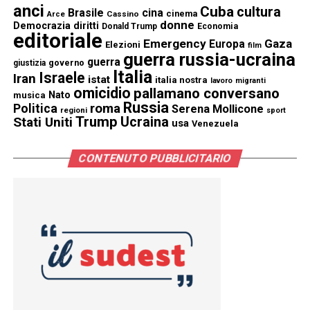
anci
Cuba
cultura
Brasile
cina
cinema
Cassino
Arce
donne
Democrazia
diritti
Donald Trump
Economia
editoriale
Emergency
Gaza
Europa
Elezioni
film
guerra russia-ucraina
guerra
governo
giustizia
Italia
Israele
Iran
istat
italia nostra
lavoro
migranti
omicidio
pallamano conversano
Nato
musica
Russia
Politica
roma
Serena Mollicone
regioni
sport
Trump
Stati Uniti
Ucraina
usa
Venezuela
CONTENUTO PUBBLICITARIO