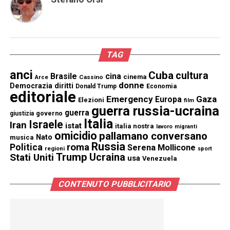
TAG
anci
Cuba
cultura
Brasile
cina
cinema
Cassino
Arce
donne
Democrazia
diritti
Donald Trump
Economia
editoriale
Emergency
Gaza
Europa
Elezioni
film
guerra russia-ucraina
guerra
governo
giustizia
Italia
Israele
Iran
istat
italia nostra
lavoro
migranti
omicidio
pallamano conversano
Nato
musica
Russia
Politica
roma
Serena Mollicone
regioni
sport
Trump
Stati Uniti
Ucraina
usa
Venezuela
CONTENUTO PUBBLICITARIO