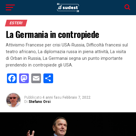
ESTERI
La Germania in contropiede
Attivismo Francese per crisi USA-Russia, Difficoltà francesi sul
teatro africano, La diplomazia russa in piena attività, La visita
di Orban in Russia, La Germanai segna un punto importante
prendendo in contropiede gli USA.
Facebook
Mastodon
Email
Condividi
Pubblicato
4 anni fa
su
Febbraio 7, 2022
Di
Stefano Orsi