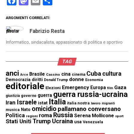
Facebook
Mastodon
Email
Condividi
ARGOMENTI CORRELATI:
Fabrizio Resta
Informatico, sindacalista, appassionato di politica e sportivo
TAG
anci
Cuba
cultura
Brasile
cina
cinema
Cassino
Arce
donne
Democrazia
diritti
Donald Trump
Economia
editoriale
Emergency
Gaza
Europa
Elezioni
film
guerra russia-ucraina
guerra
governo
giustizia
Italia
Israele
Iran
istat
italia nostra
lavoro
migranti
omicidio
pallamano conversano
Nato
musica
Russia
Politica
roma
Serena Mollicone
regioni
sport
Trump
Stati Uniti
Ucraina
usa
Venezuela