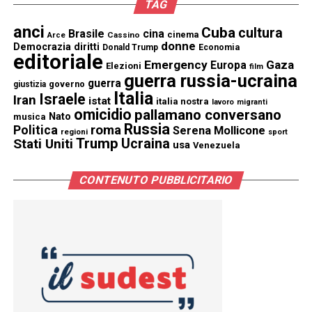
TAG
anci
Cuba
cultura
Brasile
cina
cinema
Cassino
Arce
donne
Democrazia
diritti
Donald Trump
Economia
editoriale
Emergency
Gaza
Europa
Elezioni
film
guerra russia-ucraina
guerra
governo
giustizia
Italia
Israele
Iran
istat
italia nostra
lavoro
migranti
omicidio
pallamano conversano
Nato
musica
Russia
Politica
roma
Serena Mollicone
regioni
sport
Trump
Stati Uniti
Ucraina
usa
Venezuela
CONTENUTO PUBBLICITARIO