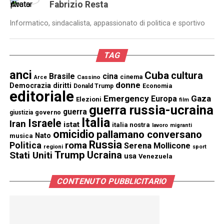
Fabrizio Resta
Informatico, sindacalista, appassionato di politica e sportivo
TAG
anci
Cuba
cultura
Brasile
cina
cinema
Cassino
Arce
donne
Democrazia
diritti
Donald Trump
Economia
editoriale
Emergency
Gaza
Europa
Elezioni
film
guerra russia-ucraina
guerra
governo
giustizia
Italia
Israele
Iran
istat
italia nostra
lavoro
migranti
omicidio
pallamano conversano
Nato
musica
Russia
Politica
roma
Serena Mollicone
regioni
sport
Trump
Stati Uniti
Ucraina
usa
Venezuela
CONTENUTO PUBBLICITARIO