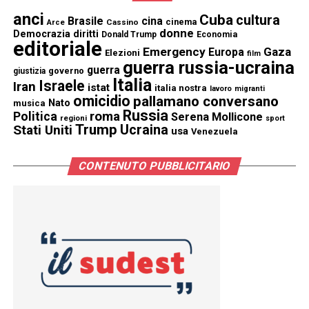
anci
Cuba
cultura
Brasile
cina
cinema
Cassino
Arce
donne
Democrazia
diritti
Donald Trump
Economia
editoriale
Emergency
Gaza
Europa
Elezioni
film
guerra russia-ucraina
guerra
governo
giustizia
Italia
Israele
Iran
istat
italia nostra
lavoro
migranti
omicidio
pallamano conversano
Nato
musica
Russia
Politica
roma
Serena Mollicone
regioni
sport
Trump
Stati Uniti
Ucraina
usa
Venezuela
CONTENUTO PUBBLICITARIO