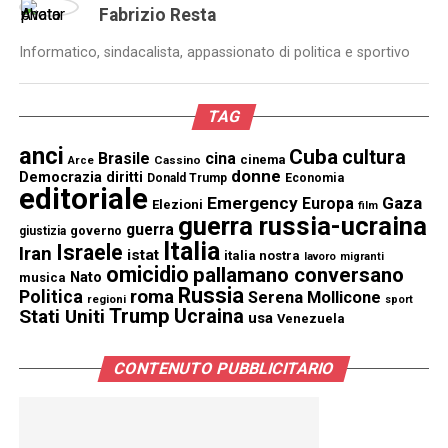
Fabrizio Resta
Informatico, sindacalista, appassionato di politica e sportivo
TAG
anci
Cuba
cultura
Brasile
cina
cinema
Cassino
Arce
donne
Democrazia
diritti
Donald Trump
Economia
editoriale
Emergency
Gaza
Europa
Elezioni
film
guerra russia-ucraina
guerra
governo
giustizia
Italia
Israele
Iran
istat
italia nostra
lavoro
migranti
omicidio
pallamano conversano
Nato
musica
Russia
Politica
roma
Serena Mollicone
regioni
sport
Trump
Stati Uniti
Ucraina
usa
Venezuela
CONTENUTO PUBBLICITARIO