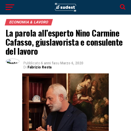
ECONOMIA & LAVORO
La parola all’esperto Nino Carmine
Cafasso, giuslavorista e consulente
del lavoro
Pubblicato
6 anni fa
su
Marzo 6, 2020
Di
Fabrizio Resta