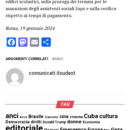
edifici scolastici, sulla proroga dei termini per le
assunzioni degli assistenti sociali Inps e sulla verifica
rispetto ai tempi di pagamento.
Roma, 19 gennaio 2024
Facebook
Mastodon
Email
Condividi
ARGOMENTI CORRELATI:
ANCI
comunicati ilsudest
TAG
anci
Cuba
cultura
Brasile
cina
cinema
Cassino
Arce
donne
Democrazia
diritti
Donald Trump
Economia
editoriale
Emergency
Gaza
Europa
Elezioni