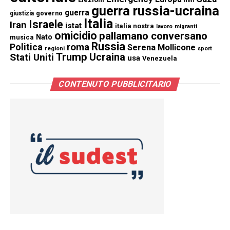
film
guerra russia-ucraina
guerra
governo
giustizia
Italia
Israele
Iran
istat
italia nostra
lavoro
migranti
omicidio
pallamano conversano
Nato
musica
Russia
Politica
roma
Serena Mollicone
regioni
sport
Trump
Stati Uniti
Ucraina
usa
Venezuela
CONTENUTO PUBBLICITARIO