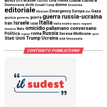
Cuba
cultura
Brasile
cina
cinema
Cassino
Arce
donne
Democrazia
diritti
Donald Trump
Economia
editoriale
Emergency
Gaza
Europa
Elezioni
film
guerra russia-ucraina
guerra
governo
giustizia
Italia
Israele
Iran
istat
italia nostra
lavoro
migranti
omicidio
pallamano conversano
Nato
musica
Russia
Politica
roma
Serena Mollicone
regioni
sport
Trump
Stati Uniti
Ucraina
usa
Venezuela
CONTENUTO PUBBLICITARIO