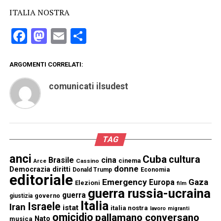
ITALIA NOSTRA
Facebook
Mastodon
Email
Condividi
ARGOMENTI CORRELATI:
comunicati ilsudest
TAG
anci
Cuba
cultura
Brasile
cina
cinema
Cassino
Arce
donne
Democrazia
diritti
Donald Trump
Economia
editoriale
Emergency
Gaza
Europa
Elezioni
film
guerra russia-ucraina
guerra
governo
giustizia
Italia
Israele
Iran
istat
italia nostra
lavoro
migranti
omicidio
pallamano conversano
Nato
musica