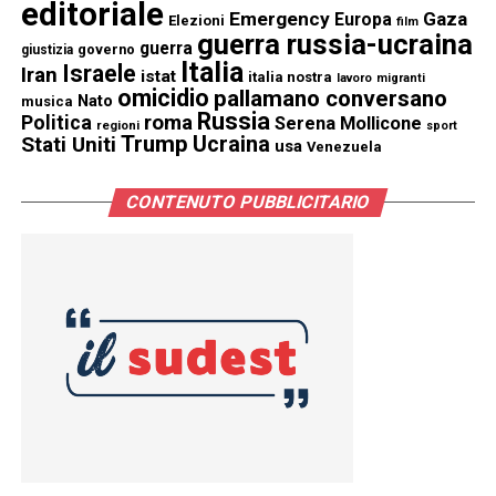
editoriale
Emergency
Gaza
Europa
Elezioni
film
guerra russia-ucraina
guerra
governo
giustizia
Italia
Israele
Iran
istat
italia nostra
lavoro
migranti
omicidio
pallamano conversano
Nato
musica
Russia
Politica
roma
Serena Mollicone
regioni
sport
Trump
Stati Uniti
Ucraina
usa
Venezuela
CONTENUTO PUBBLICITARIO