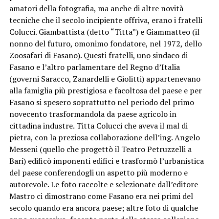
amatori della fotografia, ma anche di altre novità
tecniche che il secolo incipiente offriva, erano i fratelli
Colucci. Giambattista (detto “Titta”) e Giammatteo (il
nonno del futuro, omonimo fondatore, nel 1972, dello
Zoosafari di Fasano). Questi fratelli, uno sindaco di
Fasano e l’altro parlamentare del Regno d’Italia
(governi Saracco, Zanardelli e Giolitti) appartenevano
alla famiglia più prestigiosa e facoltosa del paese e per
Fasano si spesero soprattutto nel periodo del primo
novecento trasformandola da paese agricolo in
cittadina industre. Titta Colucci che aveva il mal di
pietra, con la preziosa collaborazione dell’ing. Angelo
Messeni (quello che progettò il Teatro Petruzzelli a
Bari) edificò imponenti edifici e trasformò l’urbanistica
del paese conferendogli un aspetto più moderno e
autorevole. Le foto raccolte e selezionate dall’editore
Mastro ci dimostrano come Fasano era nei primi del
secolo quando era ancora paese; altre foto di qualche