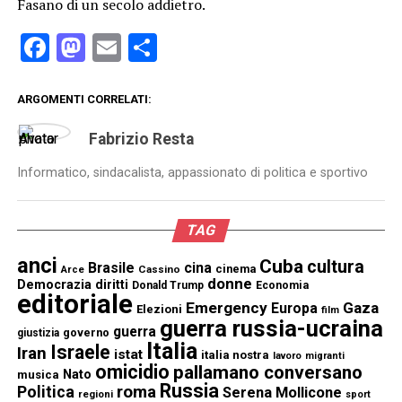
Fasano di un secolo addietro.
Facebook
Mastodon
Email
Condividi
ARGOMENTI CORRELATI:
Fabrizio Resta
Informatico, sindacalista, appassionato di politica e sportivo
TAG
anci
Cuba
cultura
Brasile
cina
cinema
Cassino
Arce
donne
Democrazia
diritti
Donald Trump
Economia
editoriale
Emergency
Gaza
Europa
Elezioni
film
guerra russia-ucraina
guerra
governo
giustizia
Italia
Israele
Iran
istat
italia nostra
lavoro
migranti
omicidio
pallamano conversano
Nato
musica
Russia
Politica
roma
Serena Mollicone
regioni
sport