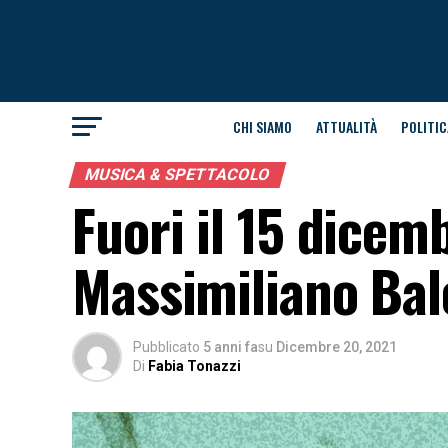
CHI SIAMO
ATTUALITÀ
POLITIC
MUSICA & SPETTACOLO
Fuori il 15 dicemb
Massimiliano Bal
Pubblicato
5 anni fa
su
Dicembre 20, 2021
Di
Fabia Tonazzi