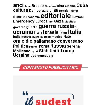
anci
Cuba
Brasile
cina
cinema
Cassino
Arce
cultura
Democrazia
diritti
Donald Trump
editoriale
donne
Elezioni
Economia
Emergency
Gaza
Europa
giustizia
film
guerra russia-
guerra
governo
ucraina
Italia
Israele
Iran
istat
Nato
italia nostra
musica
lavoro
migranti
omicidio
pallamano conversano
Russia
Politica
roma
Serena
regioni
Trump
Stati Uniti
Mollicone
sport
Ucraina
usa
Venezuela
CONTENUTO PUBBLICITARIO