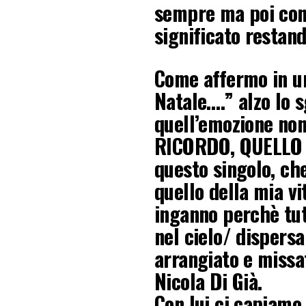
sempre ma poi con 
significato restand
Come affermo in u
Natale….” alzo lo s
quell’emozione non
RICORDO, QUELLO 
questo singolo, ch
quello della mia vit
inganno perchè tutt
nel cielo/ dispersa
arrangiato e missa
Nicola Di Già.
Con lui ci capiamo