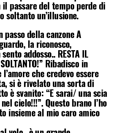
il passare del tempo perde di
o soltanto un’illusione.
n passo della canzone A
guardo, la riconosco,
 sento addosso.. RESTA IL
SOLTANTO!” Ribadisco in
e l’amore che credevo essere
a, si è rivelato una sorta di
o è svanito: “E sarai/ una scia
 nel cielo!!!”. Questo brano l’ho
to insieme al mio caro amico
 al volo…è un grande