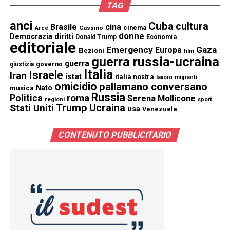
TAG
anci
Cuba
cultura
Brasile
cina
cinema
Cassino
Arce
donne
Democrazia
diritti
Donald Trump
Economia
editoriale
Emergency
Gaza
Europa
Elezioni
film
guerra russia-ucraina
guerra
governo
giustizia
Italia
Israele
Iran
istat
italia nostra
lavoro
migranti
omicidio
pallamano conversano
Nato
musica
Russia
Politica
roma
Serena Mollicone
regioni
sport
Trump
Stati Uniti
Ucraina
usa
Venezuela
CONTENUTO PUBBLICITARIO