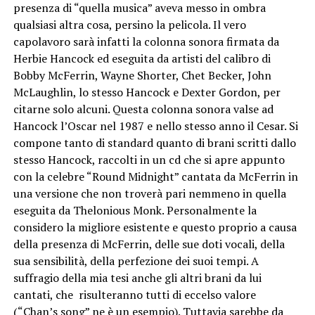
presenza di “quella musica” aveva messo in ombra
qualsiasi altra cosa, persino la pelicola. Il vero
capolavoro sarà infatti la colonna sonora firmata da
Herbie Hancock ed eseguita da artisti del calibro di
Bobby McFerrin, Wayne Shorter, Chet Becker, John
McLaughlin, lo stesso Hancock e Dexter Gordon, per
citarne solo alcuni. Questa colonna sonora valse ad
Hancock l’Oscar nel 1987 e nello stesso anno il Cesar. Si
compone tanto di standard quanto di brani scritti dallo
stesso Hancock, raccolti in un cd che si apre appunto
con la celebre “Round Midnight” cantata da McFerrin in
una versione che non troverà pari nemmeno in quella
eseguita da Thelonious Monk. Personalmente la
considero la migliore esistente e questo proprio a causa
della presenza di McFerrin, delle sue doti vocali, della
sua sensibilità, della perfezione dei suoi tempi. A
suffragio della mia tesi anche gli altri brani da lui
cantati, che risulteranno tutti di eccelso valore
(“Chan’s song” ne è un esempio). Tuttavia sarebbe da