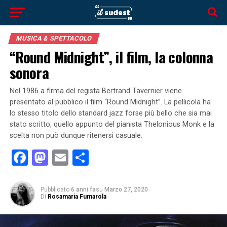
MUSICA & SPETTACOLO
“Round Midnight”, il film, la colonna
sonora
Nel 1986 a firma del regista Bertrand Tavernier viene
presentato al pubblico il film “Round Midnight”. La pellicola ha
lo stesso titolo dello standard jazz forse più bello che sia mai
stato scritto, quello appunto del pianista Thelonious Monk e la
scelta non può dunque ritenersi casuale.
Facebook
Mastodon
Email
Condividi
Pubblicato
6 anni fa
su
Marzo 27, 2020
Di
Rosamaria Fumarola