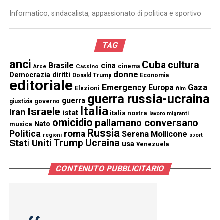
Informatico, sindacalista, appassionato di politica e sportivo
TAG
anci
Cuba
cultura
Brasile
cina
cinema
Cassino
Arce
donne
Democrazia
diritti
Donald Trump
Economia
editoriale
Emergency
Gaza
Europa
Elezioni
film
guerra russia-ucraina
guerra
governo
giustizia
Italia
Israele
Iran
istat
italia nostra
lavoro
migranti
omicidio
pallamano conversano
Nato
musica
Russia
Politica
roma
Serena Mollicone
regioni
sport
Trump
Stati Uniti
Ucraina
usa
Venezuela
CONTENUTO PUBBLICITARIO