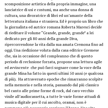
scomposizione artistica della propria immagine, una
lanciatrice di usi e costumi, ma anche una donna di
cultura, una divoratrice di libri ed un’amante della
letteratura italiana e straniera. Ed è proprio un libro che
la giornalista ed autrice romana Roberta Maresci decide
di rieditare il volume “Grande, grande, grande” a lei
dedicato per gli 80 anni della grande Diva,
ripercorrendone la vita dalla sua amata Cremona fino ad
oggi. Una riedizione voluta dalla casa editrice Gremese
che, sia in occasione del compleanno che di questo
periodo di reclusione forzata, propone una lettura agile
ed avvincente che può farci sognare come la voce della
grande Mina ha fatto in questi ultimi 50 anni (e qualcosa
di più). Ha attraversato epoche che rimarranno scolpite
nella memoria e nella storia, passando dal più classico
bel canto alle prime forme di rock, dal caro vecchio
vinile all’audiocassetta, a tutte le varie forme attuali di
musica digitale per il cui ascolto, oramai, non è
nemmeno più necessario scaricare il brano. Una vita